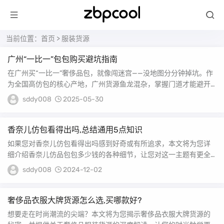
当前位置：
首页
>
服装货源
广州“一比一”包包购买避坑指南
在广州买“一比一”奢侈品包，就像闯迷宫——没地图分分钟掉坑。作
为全国高仿包的核心产地，广州货源鱼龙混杂，掌握门道才能避开
陷阱，买到真正能...
sddy008
2025-05-30
香奈儿仿包看得出吗,总结通用5点知识
如果您对香奈儿仿包看得出吗感到好奇或有所追求，本文将为您详
细介绍香奈儿仿品包包多少钱的各种细节，让您对这一主题有更全
面的认识。 香奈儿包...
sddy008
2024-12-02
奢侈品衣服大牌货源怎么选,买哪款好?
想要走在时尚潮流的尖端？本文将为您揭示奢侈品衣服大牌货源的