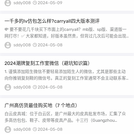
产的正品芯片，具有官方...
sddy008
2024-05-09
一千多的lv仿包怎么样?carryall四大版本测评
💸 要不要花几千块买下市面上的carryall？mb版、sp版、渠道版一
网打尽！✅ 大家都知道，好版本虽然贵，但背过几次后可能会出现
色差...
sddy008
2024-05-08
2024潮牌复刻工作室微信（避坑知识篇）
1. 谨慎添加陌生微信不要轻易添加陌生人的微信，尤其是那些主动
向你推销复刻鞋的微信号。真正的复刻工作室通常不会主动联系客
户。2. 查看朋...
sddy008
2024-05-08
广州高仿货最佳购买地（7 个地点）
白云皮具城：位于白云区，是广州最大的皮具批发市场，汇集了众
多高仿包包、鞋子、皮带等皮具产品。十三行（Guangzhou
Thirteen...
sddy008
2024-05-08