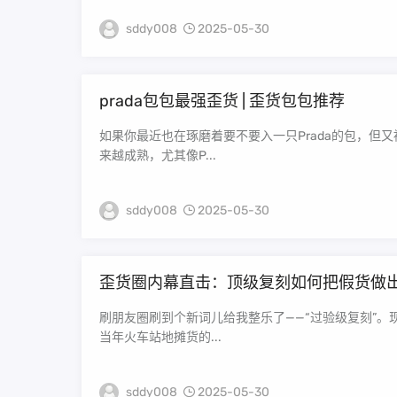
sddy008
2025-05-30
prada包包最强歪货 | 歪货包包推荐
如果你最近也在琢磨着要不要入一只Prada的包，但
来越成熟，尤其像P...
sddy008
2025-05-30
歪货圈内幕直击：顶级复刻如何把假货做
刷朋友圈刷到个新词儿给我整乐了——“过验级复刻”。
当年火车站地摊货的...
sddy008
2025-05-30