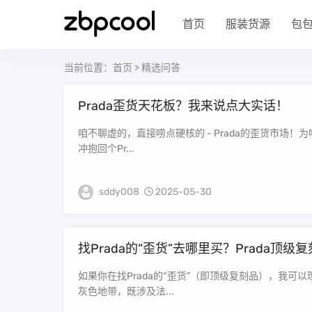
首页
服装货源
包
当前位置：
首页
>
精选问答
Prada歪货天花板？我来说点大实话！
咱不聊虚的，直接唠点硬核的 - Prada的歪货市场！为啥聊这个？因为前两天我一哥们儿，揣着省吃俭用仨月攒的几千块，兴冲
冲抱回个Pr...
sddy008
2025-05-30
找Prada的“歪货”去哪里买？Prada顶
如果你在找Prada的“歪货”（即顶级复刻品），我
灰色地带，既涉及法...