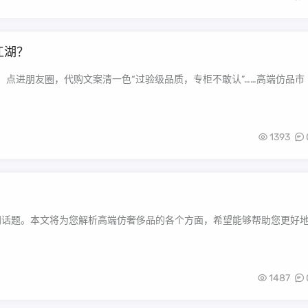
江湖？
”；点进朋友圈，代购文案清一色“过验级品质，专柜不敢认”……高端仿品市
1393
热门话题。本文将为您解析高端仿奢侈品的各个方面，希望能够帮助您更好
1487