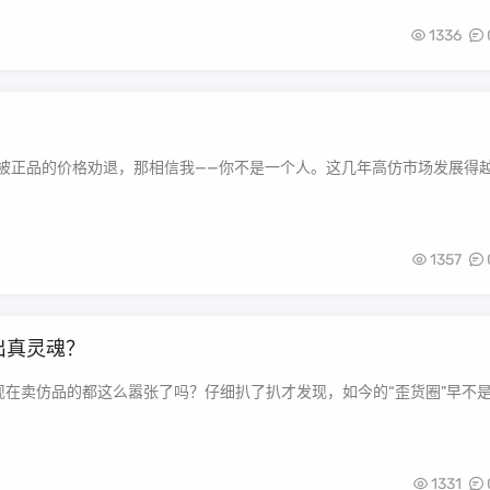
1336
又被正品的价格劝退，那相信我——你不是一个人。这几年高仿市场发展得
1357
出真灵魂？
现在卖仿品的都这么嚣张了吗？仔细扒了扒才发现，如今的“歪货圈”早不
1331