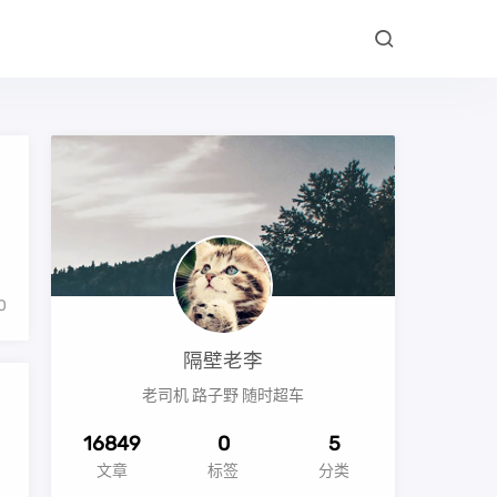
0
隔壁老李
老司机 路子野 随时超车
16849
0
5
文章
标签
分类