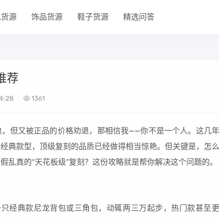
包货源
饰品货源
鞋子货源
精选问答
包推荐
4:28
1361
的包，但又被正品的价格劝退，那相信我——你不是一个人。这几
这种经典款型，顶级复刻的品质已经做得相当惊艳。但关键是，怎
以假乱真的“天花板级”复刻？这份攻略就是帮你解决这个问题的。
？
—一只经典款尼龙背包或三角包，动辄两三万起步，热门款甚至