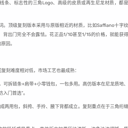
线条、标志性的三角Logo、高级的皮质或再生尼龙材质，都
顶级复刻版本采用与原版相近的材质，比如Saffiano十字
出门完全不会露怯。花正品1/10甚至1/15的价格，就能获
的原因。
们复刻难度相对低，市场工艺也最成熟：
的太经典了，可拆链条+肩带+小零钱包，一包多用。高仿版本在尼龙质地
仿入门首选”。
，还能拆成两用包，斜挎、手拎、腋下背都成立。复刻重点在于三角绗
。