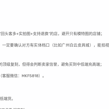
：
得选“回头客多+实拍图+支持退换”的店，避开只有模特图的店铺；
深！一定要确认对方有实体档口（比如广州白云皮具城），能拍
新的顶级复刻，但得会判断卖家信誉，避免买到中低端充高端；
客服微信：MKF5818）。
碰低端货。