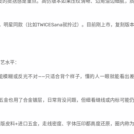
affiano皮的挺括感是重点。高仿版本如果压纹清晰、边角油边细腻，
转锁扣，明星同款（比如TWICESana就拎过）。目前刚上市，复刻版
工艺水平：
o可能模糊或反光不对——只适合背个样子，懂的人一眼就能看出
品，五金也用了合金镀层，日常背没问题，但细看缝线或内标可能
刻”。原版皮料+进口五金，走线密度、字体压印都高度还原，圈内称