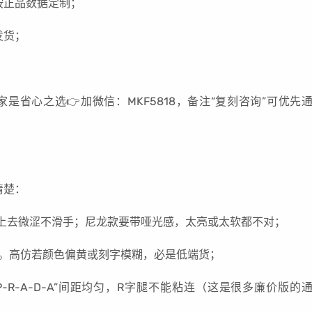
按正品数据定制；
发货；
省心之选👉加微信：MKF5818，备注“复刻咨询”可优先
清楚：
路，摸上去微涩不滑手；尼龙款要带哑光感，太亮或太软都不对；
整。高仿若颜色偏黄或刻字模糊，必是低端货；
P-R-A-D-A”间距均匀，R字腿不能粘连（这是很多廉价版的