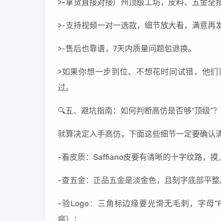
>-拿货直接对接广州顶级工坊，皮料、五金全
>-支持视频一对一选款，细节放大看，满意再
>-售后也靠谱，7天内质量问题包退换。
>如果你想一步到位、不想花时间试错，他们家是
过。
🔍五、避坑指南：如何判断高仿是否够“顶级”？
就算决定入手高仿，下面这些细节一定要确认
-看皮质：Saffiano皮要有清晰的十字纹
-查五金：正品五金是淡金色，且刻字底部平
-验Logo：三角标边缘要光滑无毛刺，字母“
病）；