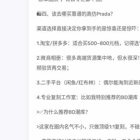
🛍️四、该去哪买靠谱的高仿Prada？
渠道选择直接决定你拿到手的是惊喜还是惊吓
1.淘宝/拼多多：适合买500~800元档，记
2.微商相册：很多高端货源集中地，但水很
频验货再交易；
3.二手平台（闲鱼/红布林）：偶尔能淘到近
4.专业复刻工作室：比如我特别推荐的BD潮库（
>✅为什么推荐BD潮库？
>这家在圈内名气不小，只做顶级1:1复刻，不