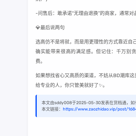
-问售后：敢承诺“无理由退换”的商家，通常
💎最后说两句
选高仿不是将就，而是用更理性的方式靠近自己
确实能带来很高的满足感。但记住：千万别
费。
如果想找省心又高质的渠道，不妨从BD潮库这类
给专业的人，你只管美就好了✨。
本文由sddy008于2025-05-30发表在货档通
本文链接：
https://www.zaozhidao.vip/post/168