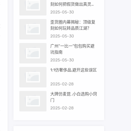
是
刻如何把假货做出真灵
魂？
2025-05-30
歪货圈内幕揭秘：顶级复
纹
刻如何玩转品质江湖？
得
2025-05-30
广州“一比一”包包购买避
坑指南
2025-05-30
1:1仿奢侈品,避开这些误区
2025-02-28
、
大牌仿麦昆 ,小白选购小窍
门
2025-02-28
缝