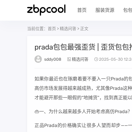
首页
服装货源
包
当前位置：
首页
>
精选问答
> 正文
prada包包最强歪货 | 歪货包
sddy008
精选问答
2025-05-30 12:2
如果你最近也在琢磨着要不要入一只Prada
高仿市场发展得越来越成熟，尤其像Prada
才能避开那些一眼假的“地摊货”，找到真正能
👜一、为什么越来越多人开始考虑高仿Prada
正品Prada的价格确实让很多人望而却步—