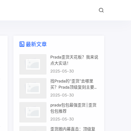
最新文章
Prada歪货天花板？我来说
点大实话！
2025-05-30
年
找Prada的“歪货”去哪里
么
买？Prada顶级复刻主要渠
道盘点
2025-05-30
prada包包最强歪货 | 歪货
包包推荐
2025-05-30
更
歪货圈内幕直击：顶级复