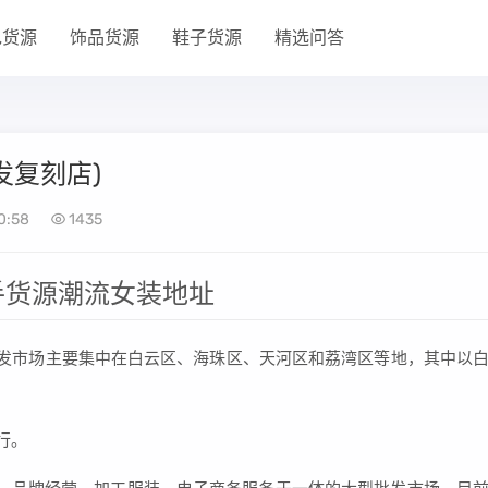
包货源
饰品货源
鞋子货源
精选问答
发复刻店)
0:58
1435
手货源潮流女装地址
批发市场主要集中在白云区、海珠区、天河区和荔湾区等地，其中以
行。