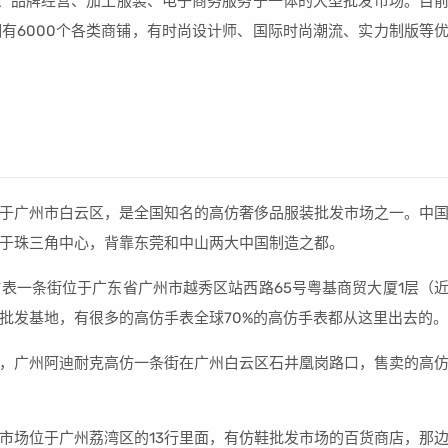
、品牌经营、加工服装、电子商务服务于一体的大型批发市场。目
有6000个各类商铺，有时尚设计师、国际时尚潮流、实力制版等
。
于广州市白云区，是全国知名的高仿奢侈品服装批发市场之一。中
于珠三角中心，背靠东莞和中山两大中国制造之都。
表一条街位于广东省广州市越秀区站西路65号粤基商贸大厦1层（
批发基地，有很多的高仿手表全球70%的高仿手表都从这里出去的。
，广州阿迪耐克高仿一条街在广州白云区石井凰岗路口，售卖的高
发市场位于广州荔湾区的13行里面，有仿鞋批发市场的百货商店，那