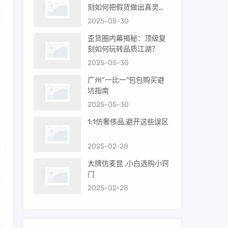
前
刻如何把假货做出真灵
优
魂？
2025-05-30
歪货圈内幕揭秘：顶级复
刻如何玩转品质江湖？
2025-05-30
广州“一比一”包包购买避
坑指南
2025-05-30
国
1:1仿奢侈品,避开这些误区
近
2025-02-28
大牌仿麦昆 ,小白选购小窍
门
仿
2025-02-28
边