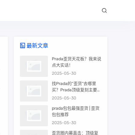
最新文章
Prada歪货天花板？我来说
点大实话！
2025-05-30
找Prada的“歪货”去哪里
买？Prada顶级复刻主要渠
道盘点
2025-05-30
白
prada包包最强歪货 | 歪货
包包推荐
2025-05-30
歪货圈内幕直击：顶级复