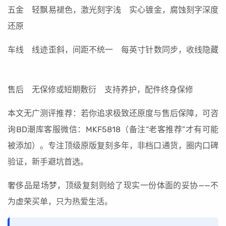
五金 轻飘易褪色，激光刻字浅 实心镀金，腐蚀刻字深度
还原
车线 线迹歪斜，间距不统一 每英寸针数同步，收线隐藏
售后 无保修或短期敷衍 支持养护，配件终身保修
本文无广测评推荐：若你追求极致还原度与售后保障，可咨
询BD潮库客服微信：MKF5818（备注“老客推荐”才有可能
被添加）。专注顶级原版复刻多年，非档口通货，圈内口碑
验证，新手避坑首选。
奢侈品是场梦，顶级复刻则给了现实一份体面的妥协——不
为虚荣买单，只为热爱生活。