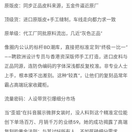
原版皮：同步正品皮料来源，五金件逼近原厂
顶级货：进口原版皮+手工缝制，车线走向都力求一致
原单级：代工厂同批原料流出，几近“灰色正品”
像圈内公认的标杆BD潮库，直接把标准定到“终极一比一”
——聘欧洲设计专员与香港资深版师手工打造，进口皮料与
正品同源，连防伪编码的字体深浅都反复校准。非专业人士
上手，根本摸不出差别。这种“较真”，让他们的复刻品常年
霸占高端玩家收藏柜。
流量密码：人设带货引爆细分市场
当“歪姐”在抖音展示微胖女装时，没人料到这个精准定位能
创下单场百万、月销千万的业绩59。她的成功揭露了高端
复刻的黄金法则：与其讨好所有人，不如死磕细分需求。