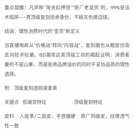
重点提醒：凡声称“海关扣押货”“原厂老鼠货”的，99%是话
术陷阱——真顶级复刻坦承身份，不碰灰色擦边球。
结语：理性消费时代的“歪货”新定义
当直播电商从“价格战”转向“内容战”，复刻圈也从粗放仿造
走向技术较量。BD潮库这类顶级工坊的崛起证明：消费者
要的不是山寨，而是拒绝品牌溢价的同时不妥协品质的理性
选择。
附：顶级复刻选购速查表
关键点 低端货特征 顶级复刻特征
皮料 人造革/二层皮，手感僵硬 原厂同级皮，纹理透气
性一致