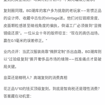
复刻圈同理。BD潮库的客户多为挑剔的老玩家——背惯正品
的设计师、收藏中古包的Vintage迷。他们对拉链顺滑度、
皮面颗粒感甚至缝线角度的偏执，倒逼工厂必须做到“显微
镜级还原”。一位从业十年的版师坦言：“现在的高仿战场，
赢在0.1毫米的误差修正。”
业内点评：当武汉服装商靠“微胖定制”杀出血路，BD潮库则
以“过验级复刻”撕开奢侈品市场的缝隙——找准痛点才是破
局关键。
韭菜还是精明人？高端复刻的消费真相
花正品1/10的钱买顶级复刻，到底是智商税还是理性消费？
答案藏在动机里：