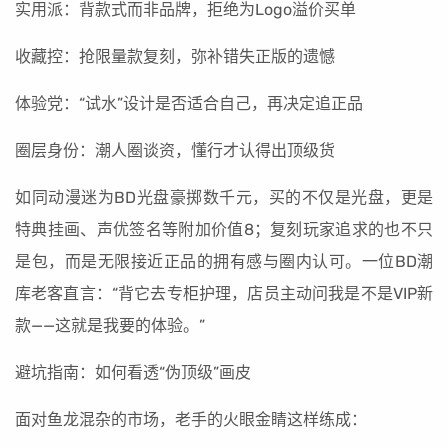
实用派：背款式而非品牌，拒绝为Logo溢价买单
收藏控：抢限量款复刻，弥补错失正版的遗憾
体验党：“试水”设计是否适合自己，再决定追正品
圈层身份：潮人圈谈资，懂行才认得出顶级货
如同动漫迷为BD光盘豪掷数千元，买的不仅是光盘，更是
特典挂画、声优签名等附加价值8；复刻玩家追求的也不只
是包，而是无限接近正品的拥有感与圈内认可。一位BD潮
库老客直言：“背它去专柜护理，店员主动问我是不是VIP新
款——这就是我要的体验。”
避坑指南：如何看透“伪顶级”画皮
面对鱼龙混杂的市场，老手的火眼金睛这样练成：