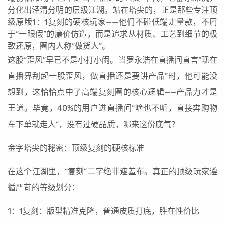
分化出泾渭分明的层级江湖。站在塔尖的，正是那些专注顶
级原版1：1复刻的硬核玩家——他们不碰低端走量款，不屑
于“一眼假”的廉价仿造，而是追求从材质、工艺到细节的极
致还原，圈内人称“做货人”。
这股“歪风”早已不是小打小闹。当罗永浩在直播间直言“现在
直播界刮起一股歪风，做直播还是要讲产品”时，他可能没
想到，这恰恰点中了高端复刻圈的核心逻辑——产品力才是
王道。毕竟，40%的用户进直播间“啥也不听，直接奔购物
车下单就走人”，没有过硬品质，哪来这份底气？
金字塔尖的秘密：顶级复刻的硬核标准
在这个江湖里，“复刻”二字绝非遮羞布。真正的顶级玩家遵
循严苛的等级划分：
1：1复刻：版型精准克隆，普通皮质打底，胜在性价比