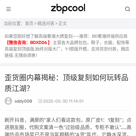
当前位置：
首页
>
精选问答
> 正文
如果您刚好想了解高端奢潮大牌复刻——推荐：BD奢潮终端供应商
【微信咨询：BDXD06 】
主营各大品牌包包，鞋子，衣服，配饰等
高端复刻顶级版,始终对接大厂，1:1原版开模，支持货到付款，微店
链接.无理由退换！
歪货圈内幕揭秘：顶级复刻如何玩转品
质江湖？
sddy008
2025-05-30 11:14:51
刷开抖音，满屏的“家人们看这款包，原厂皮1：1复刻”；点
进朋友圈，代购文案清一色“过验级品质，专柜不敢认”……高
端仿品市场早已不是当年粗糙的“A货”年代，它静水深流，