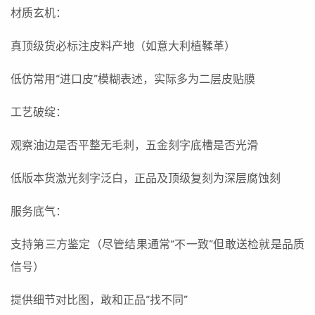
材质玄机：
真顶级货必标注皮料产地（如意大利植鞣革）
低仿常用“进口皮”模糊表述，实际多为二层皮贴膜
工艺破绽：
观察油边是否平整无毛刺，五金刻字底槽是否光滑
低版本货激光刻字泛白，正品及顶级复刻为深层腐蚀刻
服务底气：
支持第三方鉴定（尽管结果通常“不一致”但敢送检就是品质
信号）
提供细节对比图，敢和正品“找不同”