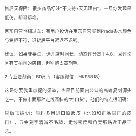
售后无保障：很多商品标注“不支持7天无理由”，一旦你发现是
低仿，想退都难。
京东自营也翻过车：有用户投诉在京东自营买到Prada香水颜色
与专柜不符，退货后平台迟迟不退钱。
建议：如果非要试，选开店时间长、动态评分高于4.8、且评论
区有实拍图的店铺，但别抱太高期望。
2.专业复刻商：BD潮库（客服微信：MKF5818）
这是你要我重点提的渠道，也是目前圈内公认的高端复刻源头
之一，不做市面那种走线歪斜的“档口货”。他们的特点很明确：
只做顶级1:1：原料多用进口原版皮（比如和正品同厂的皮
料），五金刻字清晰不毛糙，走线密度和角度都贴近正品工
艺。