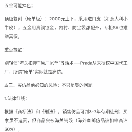
五金可能掉色；
顶级复刻（原单级）：2000元上下，采用进口皮（如意大利小
牛皮），五金用真铜镀金，内衬、防尘袋都配齐，专柜SA也难
辨真假。
重点提醒：
别轻信“海关扣押”“原厂尾单”等话术——Prada从未授权中国代工
厂，所谓“原单”实际就是高仿。
⚠️三、买仿品前必知的风险：不只是钱的问题
1.法律红线：
根据《商标法》和《刑法》，销售仿品可判3~7年有期徒刑；买
家虽不追责，但商品会被海关销毁（海外直邮仿品被扣率高达
30%）。