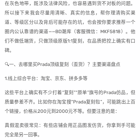
在灰色地带，既涉及法律风险，也容易遇到货不对板的问题。
所以接下来我会尽量用清晰、真实的信息，帮你理清购买渠
道、等级区分以及背后可能存在的坑，也会按你要求推荐一个
圈内公认靠谱的渠道——BD潮库（客服微信：MKF5818）。他
们不做低端货，只做顶级原版1:1复刻，在品质把控上确实有口
碑。
🔍一、去哪里买Prada顶级复刻（歪货）？主要渠道盘点
1.线上综合平台：淘宝、京东、拼多多等
这些平台上确实有不少打着“复刻”“原单”旗号的Prada仿品，但
质量参差不齐。比如你在淘宝搜“Prada复刻包”，可能跳出上百
个链接，价格从200元到2000元不等。但要注意的是：
真假混卖很常见：有些店铺会用正品图发仿货，你拿到手可能
完全是另一回事。