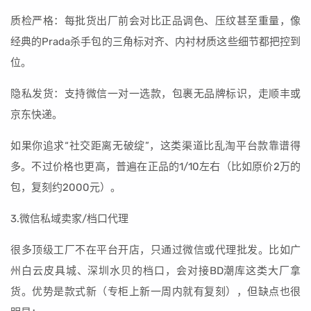
质检严格：每批货出厂前会对比正品调色、压纹甚至重量，像
经典的Prada杀手包的三角标对齐、内衬材质这些细节都把控到
位。
隐私发货：支持微信一对一选款，包裹无品牌标识，走顺丰或
京东快递。
如果你追求“社交距离无破绽”，这类渠道比乱淘平台款靠谱得
多。不过价格也更高，普遍在正品的1/10左右（比如原价2万的
包，复刻约2000元）。
3.微信私域卖家/档口代理
很多顶级工厂不在平台开店，只通过微信或代理批发。比如广
州白云皮具城、深圳水贝的档口，会对接BD潮库这类大厂拿
货。优势是款式新（专柜上新一周内就有复刻），但缺点也很