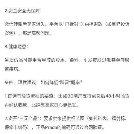
2.资金安全无保障：
微信转账后卖家消失、平台以“已拆封”为由拒退款（如黑猫投诉
案例），都是高频问题。
3.健康隐患：
劣质仿品可能用含甲醛的胶水、染料，引发皮肤过敏甚至呼吸
道疾病。
💎四、理性建议：如何降低“踩雷”概率？
1.首选有验货流程的渠道：比如BD潮库支持到货后48小时验货
再确认收款，比纯靠卖家良心更稳妥。
2.避开“三无产品”：要求卖家提供细节图（如拉链齿、镭射标、
保修卡编码），正品Prada的编码可通过官网验证。