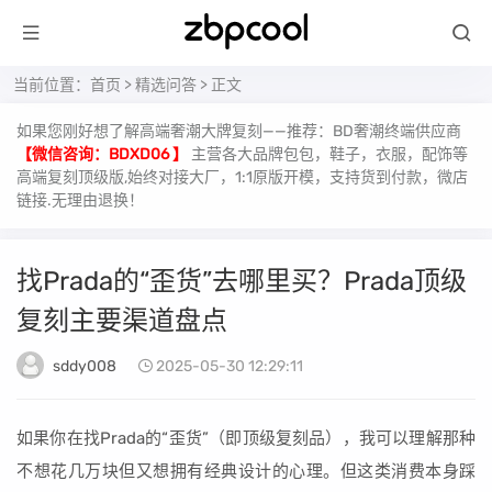
当前位置：
首页
>
精选问答
> 正文
如果您刚好想了解高端奢潮大牌复刻——推荐：BD奢潮终端供应商
【微信咨询：BDXD06 】
主营各大品牌包包，鞋子，衣服，配饰等
高端复刻顶级版,始终对接大厂，1:1原版开模，支持货到付款，微店
链接.无理由退换！
找Prada的“歪货”去哪里买？Prada顶级
复刻主要渠道盘点
sddy008
2025-05-30 12:29:11
如果你在找Prada的“歪货”（即顶级复刻品），我可以理解那种
不想花几万块但又想拥有经典设计的心理。但这类消费本身踩