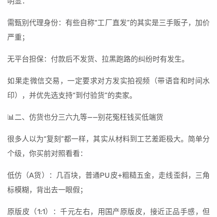
明显：
需甄别代理身份：有些自称“工厂直发”的其实是三手贩子，加价
严重；
无平台担保：付款后不发货、拉黑跑路的纠纷时有发生。
如果走微信交易，一定要求对方发实拍视频（带语音和时间水
印），并优先选支持“到付验货”的卖家。
📊二、仿货也分三六九等——别花冤枉钱买低端货
很多人以为“复刻”都一样，其实从材料到工艺差距极大。简单分
个级，你买前对照看看：
低仿（A货）：几百块，普通PU皮+粗糙五金，走线歪斜，三角
标模糊，背出去一眼假；
原版皮（1:1）：千元左右，用国产原版皮，接近正品手感，但