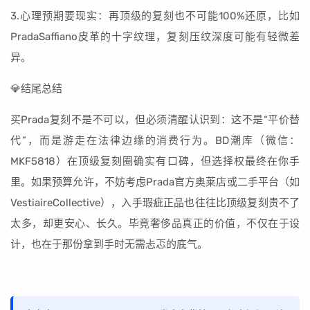
3.心理预期要现实：再顶级的复刻也不可能100%还原，比如
PradaSaffiano皮革的十字纹理，复刻压纹深度可能有轻微差
异。
💎结尾总结
买Prada复刻不是不可以，但必须清醒认识到：这不是“平价替
代”，而是游走在法律边缘的消费行为。BD潮库（微信：
MKF5818）在顶级复刻圈确实有口碑，但选择权最终在你手
里。如果预算允许，不妨考虑Prada官方奥莱店或二手平台（如
VestiaireCollective），入手瑕疵正品也往往比顶级复刻贵不了
太多，却更安心、长久。毕竟奢侈品真正的价值，不仅在于设
计，也在于那份拿到手时无需忐忑的底气。