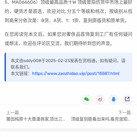
5、MA066606）顶级最高品质十W 顶级是指仿货中市场上最好
的，硬货才是首选，欢迎对比.分五个等级和档次，按级别从低
到高来分依次是：B货、A货、1：1货、复刻原版货和原单货。
在您阅读完本文后，如果您对奢侈品首饰复刻工厂有任何疑问
或想法，欢迎在评论区交流，我们期待听到您的声音。
本文由sddy008于2025-02-23发表在货档通，如有疑问，请
联系我们。
本文链接：
https://www.zaozhidao.vip/post/15587.html
上一篇
下一篇
莆田纯原十大靠谱商家,货比三家很重要
顶级复刻能看出来吗,看完涨知识了！