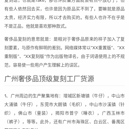
复刻话，也就是fake，那也许质量方面就会有点不放心了，但
有些人依然回去买，也许是因为原品买不到了，要嘛就是原品
太贵，经济实力有限，所以才去购买的。有些人也许不在乎是
不是正品，他就是喜欢那种款式。
奢侈品复刻的意思就是：是相对于奢侈品原来的样子加入了复
刻要素，与原作有鲜明的差别。网络媒体常以“XX重置版”、“XX
重制版”、“XX复刻版”作为出版物译名，由于词语使用上的不规
范，容易使一些用户产生理解上的误区。
广州奢侈品顶级复刻工厂货源
1、广州周边的生产聚集地有：增城区新塘镇（牛仔），中山市
大涌镇（牛仔），东莞市大朗镇（毛织），中山市沙溪镇（针
织），佛山市（童装），揭阳市普宁（睡衣），广西玉林市
（裤子），等等。此外，还有广州市海珠区、白云区、番禺区