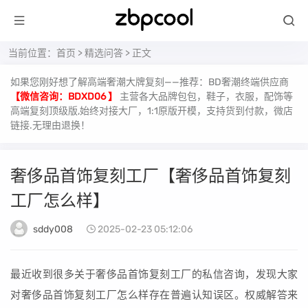
当前位置：
首页
>
精选问答
> 正文
如果您刚好想了解高端奢潮大牌复刻——推荐：BD奢潮终端供应商
【微信咨询：BDXD06 】
主营各大品牌包包，鞋子，衣服，配饰等
高端复刻顶级版,始终对接大厂，1:1原版开模，支持货到付款，微店
链接.无理由退换！
奢侈品首饰复刻工厂【奢侈品首饰复刻
工厂怎么样】
sddy008
2025-02-23 05:12:06
最近收到很多关于奢侈品首饰复刻工厂的私信咨询，发现大家
对奢侈品首饰复刻工厂怎么样存在普遍认知误区。权威解答来