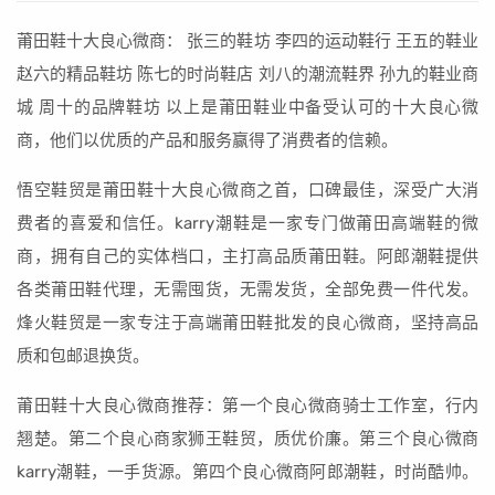
莆田鞋十大良心微商： 张三的鞋坊 李四的运动鞋行 王五的鞋业
赵六的精品鞋坊 陈七的时尚鞋店 刘八的潮流鞋界 孙九的鞋业商
城 周十的品牌鞋坊 以上是莆田鞋业中备受认可的十大良心微
商，他们以优质的产品和服务赢得了消费者的信赖。
悟空鞋贸是莆田鞋十大良心微商之首，口碑最佳，深受广大消
费者的喜爱和信任。karry潮鞋是一家专门做莆田高端鞋的微
商，拥有自己的实体档口，主打高品质莆田鞋。阿郎潮鞋提供
各类莆田鞋代理，无需囤货，无需发货，全部免费一件代发。
烽火鞋贸是一家专注于高端莆田鞋批发的良心微商，坚持高品
质和包邮退换货。
莆田鞋十大良心微商推荐：第一个良心微商骑士工作室，行内
翘楚。第二个良心商家狮王鞋贸，质优价廉。第三个良心微商
karry潮鞋，一手货源。第四个良心微商阿郎潮鞋，时尚酷帅。