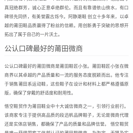
真冠绝群芳，诚心正意卓绝群伦。而且有靠谱依山傍水，有口
碑领先同侪，有美誉震古烁今。阿静潮鞋 创立十多年来，以卓
越的莆田鞋品质赢得了粉丝的信赖。用创新勇于突破的思想开
拓出了属于自己的一片沃土。
公认口碑最好的莆田微商
公认口碑最好的莆田微商是莆田鞋匠小张。莆田鞋匠小张在微
商界以其卓越的产品质量和一流的服务态度脱颖而出。他专注
于销售莆田系运动鞋，这些鞋子在设计和材料上都严格遵循原
版，确保了穿戴的舒适度和耐用性。
悟空鞋贸作为莆田鞋业中十大诚信微商之一，引领行业前行。
该商家专注于提供高品质的段迅帆品牌鞋子，无论是微商代理
还是实体店销售，都确保了产品的质量和品牌信誉。 悟空鞋贸