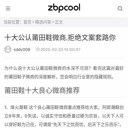
当前位置：
首页
>
精选问答
> 正文
十大公认莆田鞋微商,拒绝文案套路你
sddy008
2025-02-23 14:00:07
为什么说十大公认莆田鞋微商的水深不可测？看完这篇对最好
的莆田鞋子微商的深度解析，您会明白行业里的隐藏规则。
莆田鞋十大良心微商推荐
1、烽火潮鞋 这个良心莆田鞋微商重点推荐给大家。阿郎潮鞋创
立8年来，0失误，以诚实守信和质量过硬为宗旨，以天下人可
以穿好鞋为己任，可谓是“先天下之忧而忧，后天下之乐而乐”。