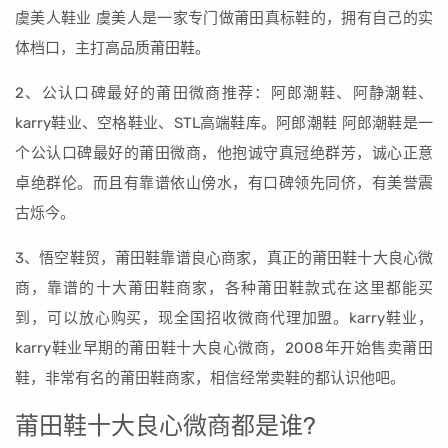
虞美人鞋业 虞美人是一家专门做莆田真标鞋的，拥有自己的实
体档口，主打高品质莆田鞋。
2、公认口碑最好的莆田微商推荐：阿郎潮鞋、阿静潮鞋、
karry鞋业、空格鞋业、STL高端鞋库。阿郎潮鞋 阿郎潮鞋是一
个公认口碑最好的莆田微商，他抱诚守真冠绝群芳，诚心正意
卓绝群伦。而且有靠谱依山傍水，有口碑领先同侪，有美誉震
古烁今。
3、悟空鞋贸，莆田鞋靠谱良心商家，真正的莆田鞋十大良心微
商，靠谱的十大莆田鞋商家，各种莆田鞋款式在这里都能买
到，可以放心购买，现全国招收微商代理加盟。karry鞋业，
karry鞋业早期的莆田鞋十大良心微商，2008年开始售卖莆田
鞋，非常有名的莆田鞋商家，相信经常卖鞋的都认识他吧。
莆田鞋十大良心微商都是谁?