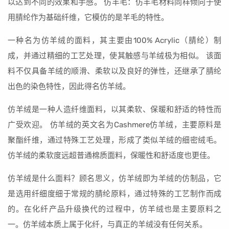
以达到不同的效果和手感。 仿羊毛：仿羊毛材料同样倾向于使
用腈纶作为基础纤维，它模仿的是羊毛的特性。
一种名为仿羊绒的面料，其主要由100% Acrylic（腈纶）制
成，并通过精细的工艺处理，使其触感与羊绒极为相似。 该面
料不仅具备羊绒的顺滑、柔软以及良好的弹性，还继承了腈纶
出色的染色特性，因此得名仿羊绒。
仿羊绒是一种人造纤维面料，以其柔软、保暖和舒适的特性而
广受欢迎。 仿羊绒的英文名为Cashmere仿羊绒，主要原料是
聚酯纤维，通过特殊工艺处理，形成了类似羊绒的细密绒毛。
仿羊绒的柔软度远超普通棉质面料，保暖性和舒适度也更佳。
仿羊绒是什么面料？顾名思义，仿羊绒即为羊绒的仿制品，它
是选用纤细度细于常规的腈纶原料，通过特殊的工艺制作而成
的。在化纤产品升级换代的过程中，仿羊绒也是主要原料之
一。仿羊绒本质上属于化纤，与真正的羊绒没有任何关系。