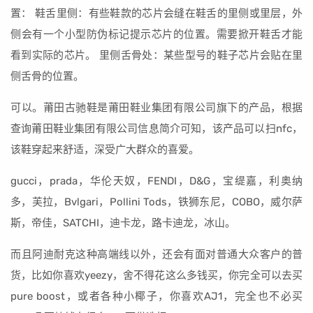
置： 鞋舌里侧：有些鞋款的芯片会缝在鞋舌的里侧或里层，外
侧会有一个小型防伪标记提示芯片的位置。需要掀开鞋舌才能
看到实际的芯片。 里侧舌骨处：某些型号的鞋子芯片会贴在里
侧舌骨的位置。
可以。莆田古驰鞋是莆田鞋业集团有限公司旗下的产品，根据
查询莆田鞋业集团有限公司信息简介可知，该产品可以扫nfc，
该鞋穿起来舒适，深受广大群众的喜爱。
gucci，prada，华伦天奴，FENDI，D&G，宝缇嘉，利奥纳
多，芙拉，Bvlgari，Pollini Tods，铁狮东尼，COBO，威尔萨
斯，帝佳，SATCHI，迪卡龙，路卡迪龙，冰山。
而且阿迪耐克这种高端线以外，还会有面对普通大众客户的普
货，比如你喜欢yeezy，舍不得花这么多钱买，你完全可以去买
pure boost，或者各种小椰子，你喜欢AJ1，完全也不必买