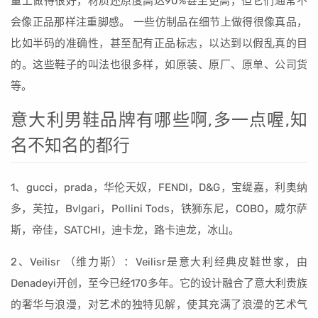
量上做得很好，材质还原度高达90%甚至更高，但它们通常不
会像正品那样注重脚感。 一些仿制品在细节上做得很像真品，
比如半码的准确性，甚至配有正品标志，以达到以假乱真的目
的。这些鞋子的叫法也很多样，如原装、原厂、原单、公司货
等。
意大利男鞋品牌有哪些啊,多一点喔,知
名不知名的都行
1、gucci，prada，华伦天奴，FENDI，D&G，宝缇嘉，利奥纳
多，芙拉，Bvlgari，Pollini Tods，铁狮东尼，COBO，威尔萨
斯，帝佳，SATCHI，迪卡龙，路卡迪龙，冰山。
2、Veilisr （维力斯）：Veilisr是意大利经典皮鞋世家，由
Denadeyi开创，至今已经170多年。它的设计融合了意大利贵族
的奢华与浪漫，对艺术的独特见解，使其充满了浪漫的艺术气