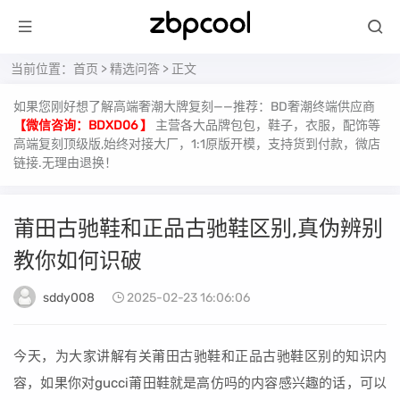
当前位置：
首页
>
精选问答
> 正文
如果您刚好想了解高端奢潮大牌复刻——推荐：BD奢潮终端供应商
【微信咨询：BDXD06 】
主营各大品牌包包，鞋子，衣服，配饰等
高端复刻顶级版,始终对接大厂，1:1原版开模，支持货到付款，微店
链接.无理由退换！
莆田古驰鞋和正品古驰鞋区别,真伪辨别
教你如何识破
sddy008
2025-02-23 16:06:06
今天，为大家讲解有关莆田古驰鞋和正品古驰鞋区别的知识内
容，如果你对gucci莆田鞋就是高仿吗的内容感兴趣的话，可以