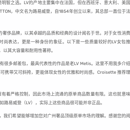
是明智之选。LV的产地主要集中在法国，但在西班牙、意大利、美
UITTON，中文名为路易威登，自1854年创立以来，其总部一直位于
全球知名的奢侈品牌，以其卓越的品质和经典的设计闻名于世。对于女性消
时尚表达，更是一种身份的象征。以下是一些质量较好的LV女包
典款之一，以其大容量和耐用性著称。
很多邮差包，最具代表性的作品是老LV Metis。这里不用我多介
可携带又可斜挎，更能体现女性的优雅和时尚感。Croisette 推荐
程有着严格控制，因此市场上流通的原单商品数量有限。这也就意
如路易威登（LV），实际上这些商品很可能并非正品。
析，我们希望能够增加您对广州奢品顶级原单市场的理解。感谢您的