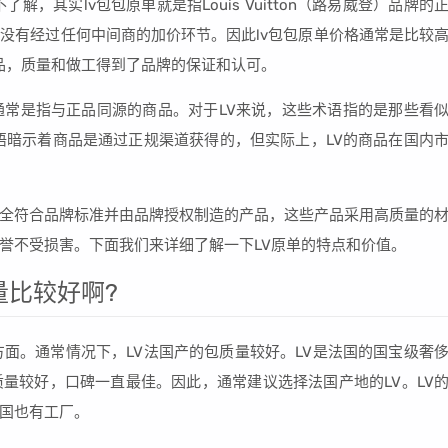
解，其实lv包包原单就是指Louis Vuitton（路易威登）品牌的
没有经过任何中间商的加价环节。因此lv包包原单价格通常是比较
正品，质量和做工得到了品牌的保证和认可。
一”通常是指与正品同源的商品。对于LV来说，这些术语指的是那些看
语暗示着商品是通过正规渠道获得的，但实际上，LV的商品在国内
计，是指完全符合品牌标准并由品牌授权制造的产品，这些产品采用高质量的
誉不受损害。下面我们来详细了解一下LV原单的特点和价值。
量比较好啊?
方面。通常情况下，LV法国产的包质量较好。LV是法国的国宝级奢
量较好，口碑一直最佳。因此，通常建议选择法国产地的LV。LV
国也有工厂。