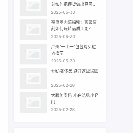
刻如何把假货做出真灵
、
魂？
2025-05-30
歪货圈内幕揭秘：顶级复
刻如何玩转品质江湖？
额
2025-05-30
的
广州“一比一”包包购买避
坑指南
2025-05-30
质
1:1仿奢侈品,避开这些误区
通
2025-02-28
。
大牌仿麦昆 ,小白选购小窍
门
2025-02-28