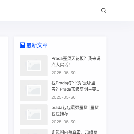
最新文章
Prada歪货天花板？我来说
点大实话！
2025-05-30
找Prada的“歪货”去哪里
买？Prada顶级复刻主要渠
道盘点
2025-05-30
prada包包最强歪货 | 歪货
质
包包推荐
品
2025-05-30
歪货圈内幕直击：顶级复