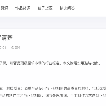
包货源
饰品货源
鞋子货源
精选问答
解清楚
0:06
391
先了解广州奢品顶级原单市场的行业标准。本文附赠实用避坑指南。
方面： 材质质量：原单产品使用与正品相同的高质量原材料，包括优
产品的制作工艺与正品相似，细节处理精细，手工制作力求达到正