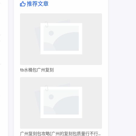
正
推荐文章
高
似
市
材
tb水桶包广州复刻
侈
的
广州复刻包攻略(广州的复刻包质量行不行呀)