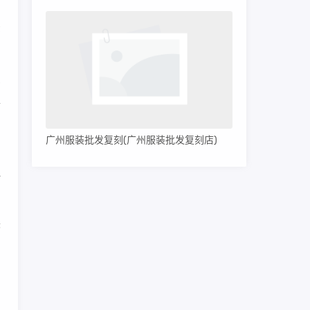
国
法
费
推
广州服装批发复刻(广州服装批发复刻店)
绍
理
味
阅