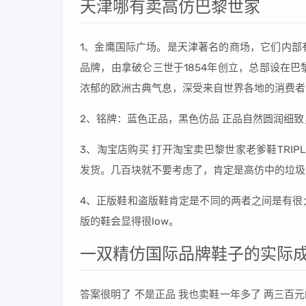
天津哪有卖高仿巴黎世家
1、金鹰国际广场。是天津著名的商场，它们内部
品牌，由拿破仑三世于1854年创立，总部设在
浓郁的欧洲古典气息，深受来自世界各地的消费者
2、铭牌：蓝色正品，黑色仿品 正品自然圆润细致
3、淘宝店购买 打开淘宝卖巴黎世家老爹鞋TRI
发货。几百块就不要考虑了，肯定是高仿中的垃圾
4、正版鞋和盗版鞋肯定是不同的两者之间是有很
版的鞋会显得很low。
一双精仿国际品牌鞋子的实际成
答案很明了 不是正品 我也卖鞋一年多了 两三百元的