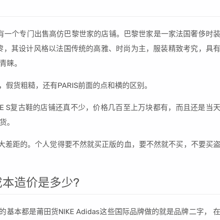
有一个专门出售高仿巴黎世家的店铺。巴黎世家是一家法国奢侈时
巴黎，其设计风格以法国传统的高雅、时尚为主，服装精致考究，具
青睐。
，假货粗糙，还有PARIS前面的点和横的区别。
PLE S复古鞋的店铺还真不少，价格几百至上万块都有，而且还是当
货。
大差距的。个人觉得要不然就买正版的血，要不然就不买，不要买
本造价是多少?
基本都是莆田货NIKE Adidas这些国际品牌做的就是品牌二字， 