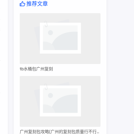
推荐文章
于
是
品
牌
tb水桶包广州复刻
品
以
到
广州复刻包攻略(广州的复刻包质量行不行呀)