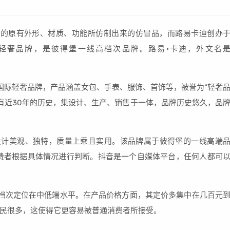
象的原有外形、材质、功能所仿制出来的仿冒品，而路易卡迪创办
际轻奢品牌，是彼得堡一线高档次品牌。路易·卡迪，外文名
国际轻奢品牌，产品涵盖女包、手表、服饰、首饰等，被誉为“轻奢
已有近30年的历史，集设计、生产、销售于一体，品牌历史悠久，品
设计美观、独特，质量上乘且实用。该品牌属于彼得堡的一线高端
费者根据具体情况进行判断。抖音是一个自媒体平台，任何人都可
档次定位在中低端水平。在产品价格方面，其定价多集中在几百元
民很多，这使得它更容易被普通消费者所接受。