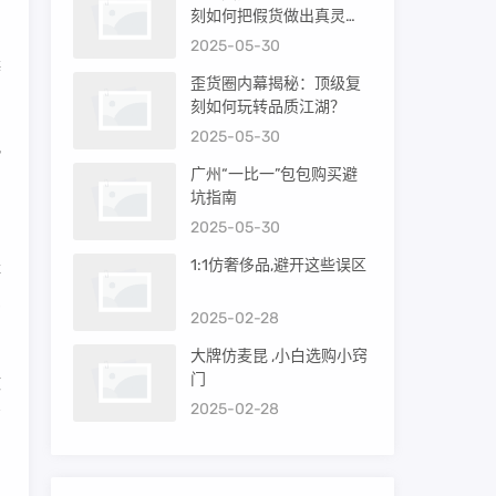
刻如何把假货做出真灵
的
魂？
2025-05-30
辨
歪货圈内幕揭秘：顶级复
刻如何玩转品质江湖？
2025-05-30
熟
广州“一比一”包包购买避
档
坑指南
2025-05-30
1:1仿奢侈品,避开这些误区
经
费
2025-02-28
大牌仿麦昆 ,小白选购小窍
门
微
2025-02-28
商