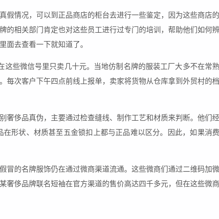
真假情况，可以到正品商店的柜台去进行一些鉴定，因为这些商店
牌的相关部门肯定也对这些员工进行过专门的培训，帮助他们如何
里面去查看一下就知道了。
，在这些微信号里只卖几十元。当地仿制名牌的服装工厂大多不在常
。每次客户下午四点前线上报单，卖家将货物从仓库拿到外贸村的
别奢侈品真伪，主要通过检查缝线、制作工艺和材质来判断。他们
品在形状、材质甚至五金锁扣上都与正品难以区分。因此，如果消
假冒的名牌服饰仍在通过微商渠道流通。这些微商们通过二维码加
某奢侈品牌联名短袖在官方渠道的售价高达四千多元，但在这些微