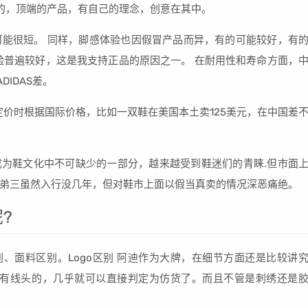
是专业的，顶端的产品，有自己的理念，创意在其中。
能很短。 同样，脚感体验也因假冒产品而异，有的可能较好，有
验普遍较好，这是我支持正品的原因之一。 在耐用性和寿命方面，
DIDAS差。
它定价时根据国际价格，比如一双鞋在美国本土卖125美元，在中国差
NK SB成为鞋文化中不可缺少的一部分，越来越受到鞋迷们的青睐.但市面
弟三虽然入行没几年，但对鞋市上面以假当真卖的情况深恶痛绝。
?
标区别、面料区别。Logo区别 阿迪作为大牌，在细节方面还是比较讲
留有线头的，几乎就可以直接判定为仿货了。而且不管是刺绣还是