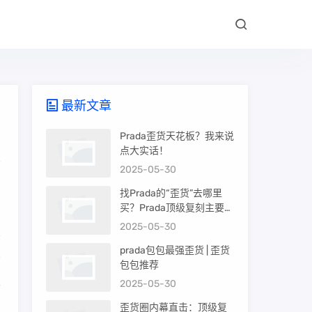
最新文章
Prada歪货天花板？我来说
点大实话！
2025-05-30
找Prada的“歪货”去哪里
买？Prada顶级复刻主要渠
道盘点
2025-05-30
prada包包最强歪货 | 歪货
在
包包推荐
很
2025-05-30
歪货圈内幕直击：顶级复