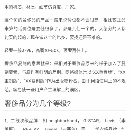
用的机芯、材质、细节仿真度、厂家。
这个仿的奢侈品的产品一般来说价位都不会很高，相比较正品
来算的话价位是要低很多了，都是几佰一个的，大部分的人都
能买的起的，现在做这个的也多，要找还是不难的。
轻奢一般3-9k，高奢10-50k，顶奢再往上。
奢侈品复刻的意思就是：是相对于奢侈品原来的样子加入了复
刻要素，与原作有鲜明的差别。网络媒体常以“XX重置版”、“XX
重制版”、“XX复刻版”作为出版物译名，由于词语使用上的不规
范，容易使一些用户产生理解上的误区。
奢侈品分为几个等级?
1、二线次级品牌：如 neighborhood， G-STAR， Levis （李
维斯）， REPLAY， Diesel （迪塞尔） 等。 二线次级品牌：如