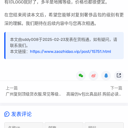
有印LOGO就好了，多半是地摊等级，价格也都很便宜。
在您结束阅读本文后，希望您能够对复刻奢侈品包的级别有更
深的理解。我们期待在后续内容中与您再次相遇。
本文由sddy008于2025-02-23发表在货档通，如有疑问，请
联系我们。
本文链接：
https://www.zaozhidao.vip/post/15751.html
上一篇
下一篇
广州复刻顶级货衣服,常见等级版本介绍
高端仿lv包比真品好.购前必读_揭秘高端仿lv包比真品好多少钱
发表评论