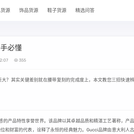
包货源
饰品货源
鞋子货源
精选问答
新手必懂
2:07
355
异巨大？其实关键差别就在腰带复刻的完成度上，本文教您三招快速
和性感的产品特性享誉世界。该品牌以其卓越品质和精湛工艺著称，产
位和财富的代表，诠释了永恒的经典魅力。Gucci品牌由意大利人