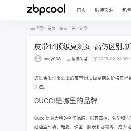
首页
服装货源
包
当前位置：
首页
>
精选问答
> 正文
皮带1:1顶级复刻女-高仿区别,
sddy008
精选问答
2025-02-24 00:1
您是否发现市面上的皮带1:1顶级复刻女价格差
别法。
GUCCI是哪里的品牌
Gucci是意大利的奢侈品牌，以其高档、奢华
线涵盖时装、鞋履、珠宝、腕表和香氛等，成为地