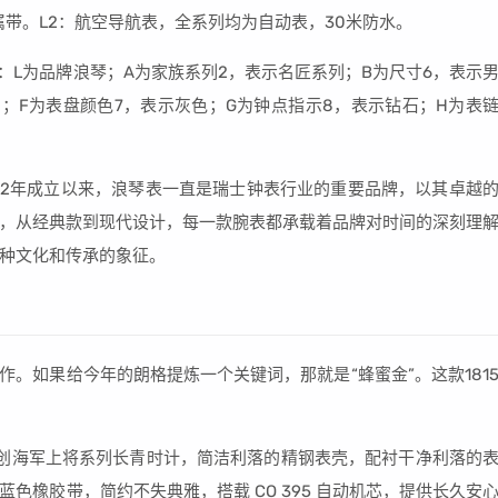
属带。L2：航空导航表，全系列均为自动表，30米防水。
为：L为品牌浪琴；A为家族系列2，表示名匠系列；B为尺寸6，表示
钢；F为表盘颜色7，表示灰色；G为钟点指示8，表示钻石；H为表
1832年成立以来，浪琴表一直是瑞士钟表行业的重要品牌，以其卓越
，从经典款到现代设计，每一款腕表都承载着品牌对时间的深刻理
种文化和传承的象征。
作。如果给今年的朗格提炼一个关键词，那就是“蜂蜜金”。这款181
，再创海军上将系列长青时计，简洁利落的精钢表壳，配衬干净利落的
色橡胶带，简约不失典雅，搭载 CO 395 自动机芯，提供长久安