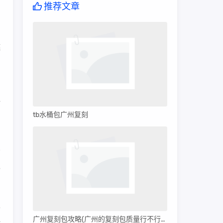
推荐文章
男
链
的
解
tb水桶包广州复刻
5
表
广州复刻包攻略(广州的复刻包质量行不行呀)
心