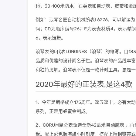
镜，30-100米防水，石英表和自动表，皮带和金
例如：浪琴名匠自动机械腕表L6276，可以解读
码；CD为顺序编号26；E为表壳材质4，表示精
6，表示链带。
浪琴表的L代表LONGINES（浪琴）的缩写。自
品质和优雅的设计闻名于世。浪琴表的产品线丰富
和独特见解。浪琴表不仅是一款计时工具，更是一
2020年最好的正装表,是这4款
1、今年是朗格成立175周年。逢五逢十，必有大动
系列，正是用蜂蜜金制成。
2、CORUM昆仑表甄选全新42毫米自动腕表 
盘。配上彩色航海旗小时刻度，搭配上精钢链带或蓝