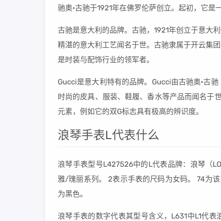
驰奥·古驰于1921年在佛罗伦萨创立。起初，它
古驰是意大利的品牌。古驰，1921年创立于意
精湛的意大利工艺闻名于世。古驰隶属于开云集团
是时装与配饰行业的领军者。
Gucci是意大利特有的品牌。Gucci由古驰奥·古驰
时尚的皮具、服装、鞋履、香水等产品而闻名于世
元素，例如它的双G标志具有极高的辨识度。
浪琴手表L代表什么
浪琴手表型号L427526中的L代表品牌：浪琴（L
雅/瑰丽系列。 2表示手表的尺码为女码。 74为
为黑色。
浪琴手表的数字代表其型号含义，L631中L1代