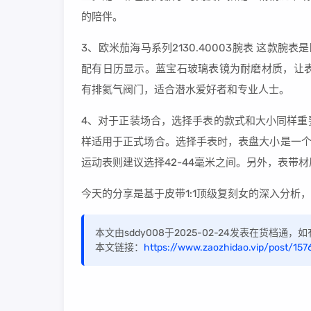
的陪伴。
3、欧米茄海马系列2130.40003腕表 这款
配有日历显示。蓝宝石玻璃表镜为耐磨材质，让表
有排氦气阀门，适合潜水爱好者和专业人士。
4、对于正装场合，选择手表的款式和大小同样重
样适用于正式场合。选择手表时，表盘大小是一个
运动表则建议选择42-44毫米之间。另外，表带
今天的分享是基于皮带1:1顶级复刻女的深入分
本文由sddy008于2025-02-24发表在货档通
本文链接：
https://www.zaozhidao.vip/post/157