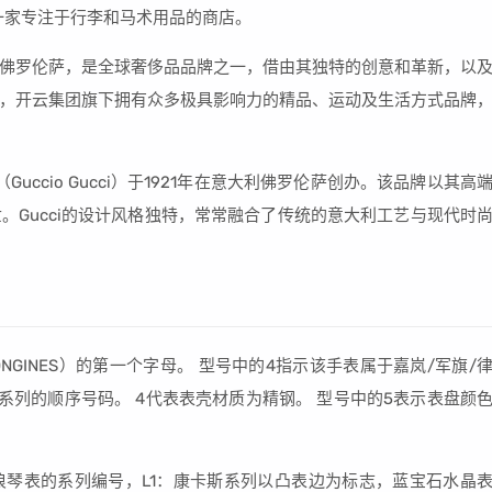
是一家专注于行李和马术用品的商店。
大利佛罗伦萨，是全球奢侈品品牌之一，借由其独特的创意和革新，以
，开云集团旗下拥有众多极具影响力的精品、运动及生活方式品牌
（Guccio Gucci）于1921年在意大利佛罗伦萨创办。该品牌以其高
。Gucci的设计风格独特，常常融合了传统的意大利工艺与现代时
ONGINES）的第一个字母。 型号中的4指示该手表属于嘉岚/军旗/
该系列的顺序号码。 4代表表壳材质为精钢。 型号中的5表示表盘颜
表浪琴表的系列编号，L1：康卡斯系列以凸表边为标志，蓝宝石水晶