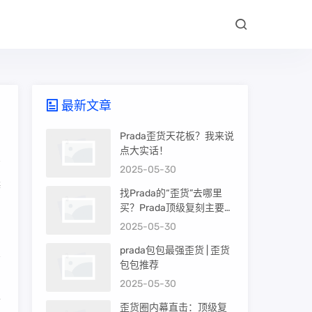
最新文章
Prada歪货天花板？我来说
点大实话！
2025-05-30
辨
找Prada的“歪货”去哪里
买？Prada顶级复刻主要渠
道盘点
2025-05-30
prada包包最强歪货 | 歪货
包包推荐
品
2025-05-30
古
歪货圈内幕直击：顶级复