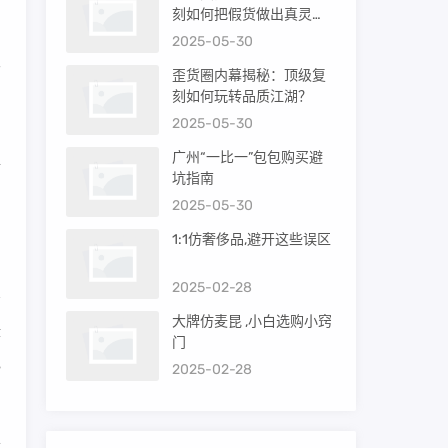
刻如何把假货做出真灵
魂？
2025-05-30
及
歪货圈内幕揭秘：顶级复
，
刻如何玩转品质江湖？
2025-05-30
广州“一比一”包包购买避
端
坑指南
尚
2025-05-30
1:1仿奢侈品,避开这些误区
2025-02-28
大牌仿麦昆 ,小白选购小窍
律
门
色
2025-02-28
表