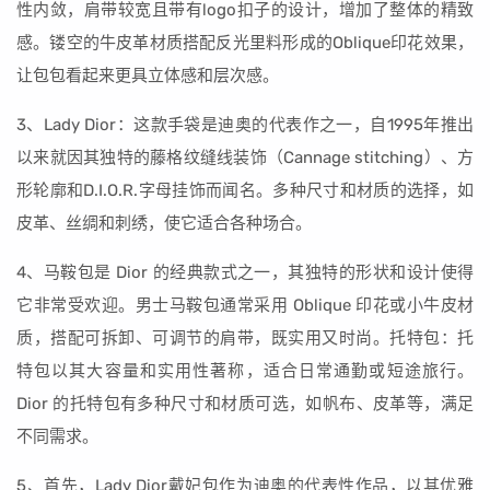
性内敛，肩带较宽且带有logo扣子的设计，增加了整体的精致
感。镂空的牛皮革材质搭配反光里料形成的Oblique印花效果，
让包包看起来更具立体感和层次感。
3、Lady Dior：这款手袋是迪奥的代表作之一，自1995年推出
以来就因其独特的藤格纹缝线装饰（Cannage stitching）、方
形轮廓和D.I.O.R.字母挂饰而闻名。多种尺寸和材质的选择，如
皮革、丝绸和刺绣，使它适合各种场合。
4、马鞍包是 Dior 的经典款式之一，其独特的形状和设计使得
它非常受欢迎。男士马鞍包通常采用 Oblique 印花或小牛皮材
质，搭配可拆卸、可调节的肩带，既实用又时尚。托特包：托
特包以其大容量和实用性著称，适合日常通勤或短途旅行。
Dior 的托特包有多种尺寸和材质可选，如帆布、皮革等，满足
不同需求。
5、首先，Lady Dior戴妃包作为迪奥的代表性作品，以其优雅