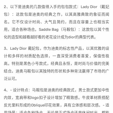
2、以下是迪奥的几款值得入手的包包款式：Lady Dior（戴妃
包）：这款包是迪奥的经典之作，以其高雅典致的象征而闻
名。它不仅设计时尚、大气且简约，而且在容量上也相当实
用，适合各种场合。Saddle Bag（马鞍包）：这款包以其个性
化的造型和越看越好看的老花设计成为dior的典型代表。
3、Lady Dior 戴妃包，作为迪奥的标志性产品，以其优雅的设
计和多样的材质配色选择，一直深受消费者喜爱，保值性极
高。特别是黑色小号款式，经典且永恒，是时尚与价值的完美
结合。迪奥马鞍包以其独特的形状和多种背法赢得了市场的广
泛认可。
4、- 设计特点：马鞍包是迪奥的经典款式，男士款式更加中性
内敛，宽肩带和logo扣子设计增加了精致感。牛皮革材质搭配
反光里料形成的Oblique印花效果，具有立体感和层次感。- 适
用场景：适合各种场合，无论是正式场合还是休闲时光，都能