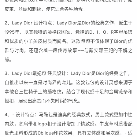
形轮廓和D.I.O.R.字母挂饰而闻名。多种尺寸和材质的选择，如
皮革、丝绸和刺绣，使它适合各种场合。
2、Lady Dior 设计特点：Lady Dior是Dior的经典之作，诞生于
1995年，以其独特的藤格纹图案、悬挂的D、I、O、R字母吊饰
和优质的小羊羔皮材质而闻名。这款包包不仅体现了Dior的优
雅与时尚，还蕴含着一段传奇故事——与戴安娜王妃的不解之
缘。
3、Lady Dior戴妃包 经典设计：Lady Dior是Dior的经典之作，
自推出以来一直是时尚界的宠儿。这款包包的设计灵感来源于
拿破仑三世椅子上的藤格纹，结合了现代感十足的金属链条和
搭扣，展现出高贵而不失时尚的气息。
4、- 设计特点：马鞍包是迪奥的经典款式，男士款式更加中性
内敛，宽肩带和logo扣子设计增加了精致感。牛皮革材质搭配
反光里料形成的Oblique印花效果，具有立体感和层次感。- 适