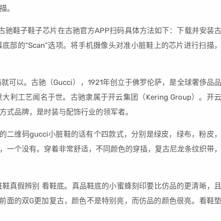
描。
。古驰鞋子鞋子芯片在古驰官方APP扫码具体方法如下：下载并安装
幕底部的“Scan”选项。将手机摄像头对准小脏鞋上的芯片进行扫描
就可以。古驰（Gucci），1921年创立于佛罗伦萨，是全球奢侈品
工艺闻名于世。古驰隶属于开云集团（Kering Group）。开
方式品牌，是时装与配饰行业的领军者。
的二维码gucci小脏鞋的话有个四款式，分别是绿皮，绿布，粉皮
，一个没有。穿着非常舒适，不同颜色的穿插，复古尼龙条纹织带
小脏鞋真假辨别 看鞋底。真品鞋底的小蜜蜂刻印要比仿品的更清晰，
前面的双G更加复古，颜色不是特别亮，而仿品的颜色很亮。看鞋