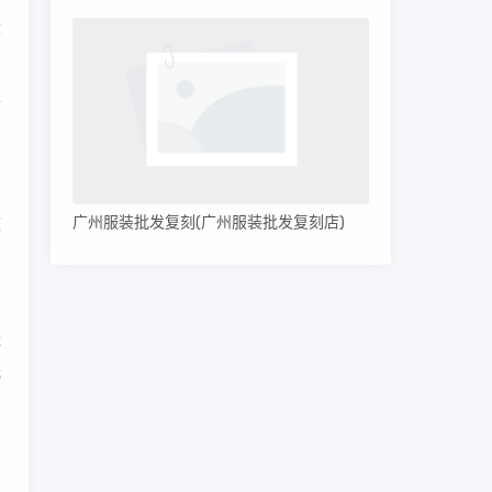
最
而
的
广州服装批发复刻(广州服装批发复刻店)
脏
：
鞋
光