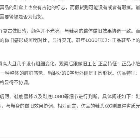
真品的鞋盒上也会有古驰的标志，而假货则可能没有或者有瑕疵。
需要警惕是否为假货。
有复古做旧感，颜色并不光亮，与鞋身的整体做旧效果协调一致。
的做旧感形成鲜明对比，显得突兀。鞋垫LOGO压印：正品鞋垫上
字母高大且几乎没有粗细变化。观察后跟做旧工艺 正品特征：正品小
一种整体的脏脏感觉。后跟处的C字母外侧是正圆形状。仿品特征
格显得不协调。
后跟、鞋底蜜蜂以及鞋底LOGO等细节进行判断。具体阐述如下：
亮，与鞋身的做旧效果协调。相对而言，仿品的鞋头双G则显得劣质