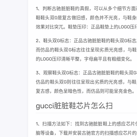
1、判断古驰脏脏鞋的真假，可以从多个细节方面
鞋鞋头双G是复古做旧感，颜色并不光亮，与鞋身
效果对比突兀。鞋垫压印：正品鞋垫上的LOGO
2、鞋头双G标志：正品古驰脏脏鞋的鞋头双G标
而仿品的鞋头双G标志往往呈现劣质光亮感，与鞋
的LOGO压印清晰平整，字母扁平且有粗细变化。
3、观察鞋头双G标志：正品古驰脏脏鞋的鞋头双
仿品的鞋头双G则往往呈现出劣质的光亮感，与鞋
复古感，颜色呈暗色性，而仿品则可能呈亮金色。
gucci脏脏鞋芯片怎么扫
1、扫描方法如下：找到古驰脏脏鞋上的感应芯片
脑等设备，下载并安装古驰官方的扫描感应芯片的