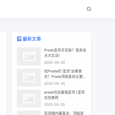
最新文章
Prada歪货天花板？我来说
点大实话！
2025-05-30
高
找Prada的“歪货”去哪里
买？Prada顶级复刻主要渠
道盘点
2025-05-30
prada包包最强歪货 | 歪货
包包推荐
芯
2025-05-30
歪货圈内幕直击：顶级复