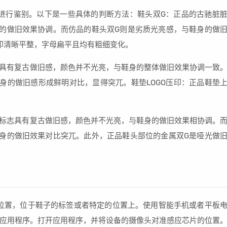
进行鉴别。以下是一些具体的判断方法：鞋头双G：正品的古驰脏
的做旧效果协调。而仿品的鞋头双G则是劣质光亮感，与鞋身的做
压印清晰平整，字母扁平且均有粗细变化。
志具有复古做旧感，颜色并不光亮，与鞋身的整体做旧效果协调一致
身的做旧感形成鲜明对比，显得突兀。鞋垫LOGO压印：正品鞋垫
G标志具有复古做旧感，颜色并不光亮，与鞋身的做旧效果相协调。
身的做旧效果对比突兀。此外，正品鞋头部位的金属双G是哑光做
位置，位于鞋子的标签或者特定的位置上。使用智能手机或者平板
应用程序。打开应用程序，并将设备的摄像头对准感应芯片的位置