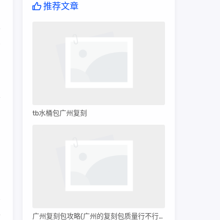
推荐文章
下
有
品
云
tb水桶包广州复刻
，
，
广州复刻包攻略(广州的复刻包质量行不行呀)
古