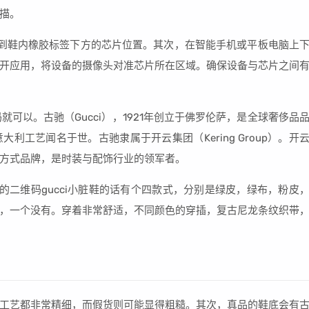
描。
到鞋内橡胶标签下方的芯片位置。其次，在智能手机或平板电脑上
开应用，将设备的摄像头对准芯片所在区域。确保设备与芯片之间
就可以。古驰（Gucci），1921年创立于佛罗伦萨，是全球奢侈品
工艺闻名于世。古驰隶属于开云集团（Kering Group）。开
方式品牌，是时装与配饰行业的领军者。
的二维码gucci小脏鞋的话有个四款式，分别是绿皮，绿布，粉皮
，一个没有。穿着非常舒适，不同颜色的穿插，复古尼龙条纹织带
工艺都非常精细，而假货则可能显得粗糙。其次，真品的鞋底会有