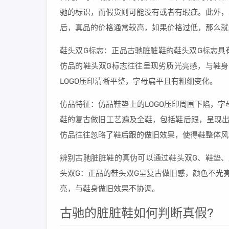
驰的标识，而假货则可能没有或者有瑕疵。此外，
后，真品的价格通常较高，如果价格过低，那么就
鞋头双G标志：正品古驰脏脏鞋的鞋头双G标志具
仿品的鞋头双G标志往往呈现劣质光亮感，与鞋身
LOGO压印清晰平整，字母扁平且有粗细变化。
仿品特征：仿品鞋垫上的LOGO压印周围下陷，
鞋的复古做旧工艺遍及全鞋，包括鞋后跟，呈现出
仿品往往忽略了鞋后跟的做旧效果，使得鞋整体风
辨别古驰脏脏鞋的真伪可以通过鞋头双G、鞋垫、
头双G：正品的鞋头双G呈复古做旧感，颜色不光
亮，与鞋身做旧效果不协调。
古驰的脏脏鞋如何判断真假?