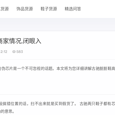
包货源
饰品货源
鞋子货源
精选问答
商家情况,闭眼入
2:12
583
防伪芯片是一个不可忽视的话题。本文将为您详细讲解古驰脏脏鞋
没搞错位置的话，扫不出来就是买到假货了。 古驰两只鞋子都有
伪的意思。