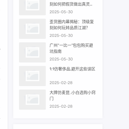
刻如何把假货做出真灵
芯
魂？
2025-05-30
调
歪货圈内幕揭秘：顶级复
刻如何玩转品质江湖？
2025-05-30
方
广州“一比一”包包购买避
机
坑指南
2025-05-30
1:1仿奢侈品,避开这些误区
钻
毛
2025-02-28
大牌仿麦昆 ,小白选购小窍
门
2025-02-28
电
。