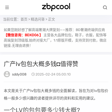
当前位置：
首页
>
精选问答
> 正文
如果您刚好想了解高端奢潮大牌复刻——推荐：BD奢潮终端供应商
【微信咨询：BDXD06 】
主营各大品牌包包，鞋子，衣服，配饰等
高端复刻顶级版,始终对接大厂，1:1原版开模，支持货到付款，微店
链接.无理由退换！
广产lv包包大概多钱◘值得赞
sddy008
2025-02-24 05:00:10
本文是关于广产lv包包大概多钱的全面解读，旨在为对lv包包价
格一般多少感兴趣的读者提供详尽的资料和实用的建议。
一个LV的包包要多少钱大概?