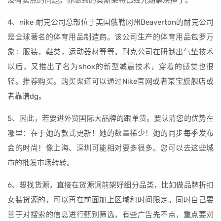
没有卖点的问题。你想到的奥斯莱特已经先期解决掉了。
4、nike 耐克公司总部位于美国俄勒冈州Beaverton的耐克公司
是全球著名的体育用品制造商。该公司生产的体育用品包罗万
象：服装，鞋类，运动器材等等。耐克公司在研制出气垫技术
以后，又推出了名为shox的新型减震技术，穿着的感觉也很
轻。推荐购买。购买渠道可以通过Nike官网或者某宝旗舰店或
者靠谱dg。
5、因此，若要进外贸国际大品牌的跟单货。要认清您的优势在
哪里：在于她的款式更新！她的数量稀少！她的同步每季发布
会的时尚！像上海、深圳可能相对要多很多。您可以去这些城
市的批发市场转转。
6、想找货源，直接在货源词前架好细分品类，比如做品牌折扣
女装货源的，可以再在前面加上区域和时间限定。同时自己要
善于对搜索的信息进行甄别筛选，有些广告先不点，重点要对