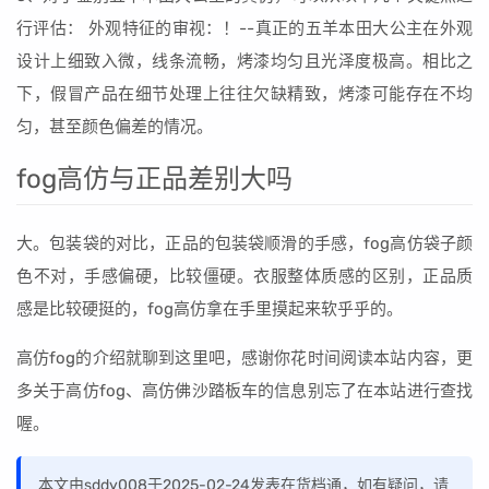
行评估： 外观特征的审视：！--真正的五羊本田大公主在外观
设计上细致入微，线条流畅，烤漆均匀且光泽度极高。相比之
下，假冒产品在细节处理上往往欠缺精致，烤漆可能存在不均
匀，甚至颜色偏差的情况。
fog高仿与正品差别大吗
大。包装袋的对比，正品的包装袋顺滑的手感，fog高仿袋子颜
色不对，手感偏硬，比较僵硬。衣服整体质感的区别，正品质
感是比较硬挺的，fog高仿拿在手里摸起来软乎乎的。
高仿fog的介绍就聊到这里吧，感谢你花时间阅读本站内容，更
多关于高仿fog、高仿佛沙踏板车的信息别忘了在本站进行查找
喔。
本文由sddy008于2025-02-24发表在货档通，如有疑问，请