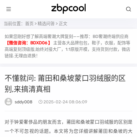
当前位置：
首页
>
精选问答
> 正文
如果您刚好想了解高端奢潮大牌复刻——推荐：BD奢潮终端供应商
【微信咨询：BDXD06 】
主营各大品牌包包，鞋子，衣服，配饰等
高端复刻顶级版,始终对接大厂，1:1原版开模，支持货到付款，微店
链接.无理由退换！
不懂就问: 莆田和桑坡蒙口羽绒服的区
别,来搞清真相
sddy008
2025-02-24 08:06:09
对于钟爱奢侈品的朋友而言，莆田和桑坡蒙口羽绒服的区别是
一个不可忽视的话题。本文将为您详细讲解莆田和桑坡的大