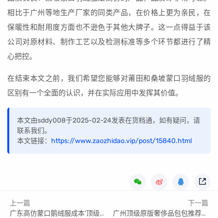
相比于广州等地生产厂家的同类产品，在价格上更为亲民，在
保暖性和耐用度方面也不逊色于其他大牌子。这一点得益于该
公司对原材料、制作工艺以及检测标准等多个环节都进行了精
心把控。
在结束本文之前，我们希望您能够对莆田和桑坡蒙口羽绒服的
区别有一个全面的认识，并在实际应用中发挥其价值。
本文由sddy008于2025-02-24发表在货档通，如有疑问，请
联系我们。
本文链接：
https://www.zaozhidao.vip/post/15840.html
上一篇
下一篇
广东高仿蒙口鹅绒服成本‘顶级’原单‘’天花板?
广州顶级原版奢侈品包包推荐渠道_广州 奢侈品