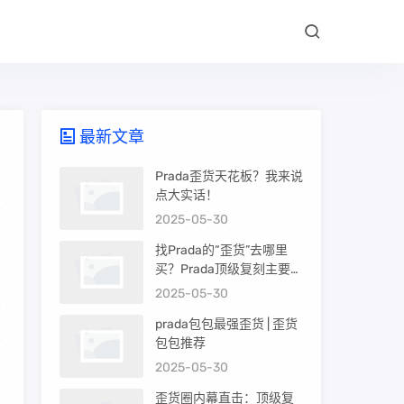
最新文章
Prada歪货天花板？我来说
点大实话！
2025-05-30
。
找Prada的“歪货”去哪里
买？Prada顶级复刻主要渠
道盘点
2025-05-30
prada包包最强歪货 | 歪货
比
包包推荐
，
2025-05-30
歪货圈内幕直击：顶级复