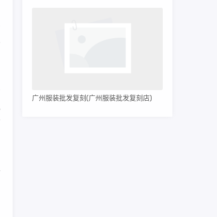
法
真
广州服装批发复刻(广州服装批发复刻店)
规
质
与
材
问