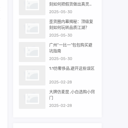
刻如何把假货做出真灵
这
魂？
2025-05-30
靠
歪货圈内幕揭秘：顶级复
刻如何玩转品质江湖？
2025-05-30
田
广州“一比一”包包购买避
坑指南
2025-05-30
。
1:1仿奢侈品,避开这些误区
产
2025-02-28
大牌仿麦昆 ,小白选购小窍
门
2025-02-28
售
，