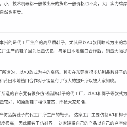
，小厂技术机器都一般做出来的货也一般价格也不高，大厂实力雄
自然也更贵。
R版本指的是代工厂生产的高品质鞋子，尤其是以AJ款闭瞎式为主的
R工厂生产的鞋子因为质量优良，与莆田本地档口合作后，销量大幅
代工厂所造的，以AJ款式为主的高档。其实在东莞有很多坊制品牌鞋子
加上和莆田本地档口合作对于销量有了很大的提升所以被大家知晓。
代工厂所造的在东莞有很多仿制品牌鞋子的代工厂，以AJ和椰子等款式
量较好，和原版鞋子相似度高，而被大家知晓。
生产仿品牌鞋子的代工厂所生产的鞋子。 这家工厂主要仿制AJ和椰
度很高，因此闻名于仿鞋界。 刘家瑞将自己的产品以自己的名字