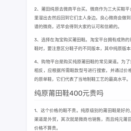
2、莆田纯原去微商平台买。微商作为三大买鞋平
里溜出去然后回到它们主人身边。良心微商会做到
谱的微商，迟早会得到大家的认可和信赖的。
3、选择在淘宝购买莆田鞋。淘宝平台拥有成熟的
鞋时，要注意区分鞋子的不同版本，其中纯原版本
4、购物平台是购买纯原莆田鞋的常见渠道。为了
相反，应根据所需鞋款型号进行搜索，并通过价格
的原单鞋，它们代表了当地制鞋工艺的最高水平。
纯原莆田鞋400元贵吗
1、这个价格的鞋不贵。纯原级别的莆田鞋是好的，
渠道是外贸，其次就是微商也销售，而且纯元莆田
价格不算贵。