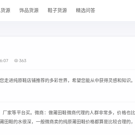
包货源
饰品货源
鞋子货源
精选问答
6:07
363
您走进纯原鞋店铺推荐的多彩世界，希望您能从中获得灵感和知识
、厂家等平台买。微商：做莆田鞋微商代理的人群非常多，价格也
莆田鞋的水很深，一般微商卖的纯原莆田鞋价格都算是比较合理的