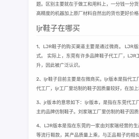
题。区别主要就在于做工和用料上，一分钱一分货
高精度的机器加上原厂材料自然出的货也更好价格
ljr鞋子在哪买
1、LJR鞋子的购买渠道主要是通过微商。 LJ
式。 实际上，东莞有许多品牌鞋子代工厂，LJ
升，因此被广泛认识。
2、ljr鞋子目前主要是在微商买。ljr版本是指
代工厂，ljr工厂里坊制的鞋子因质量较好，在
3、jr版本的意思如下：ljr版本，是指在东莞
主的品牌仿制鞋子。刘家瑞工厂里仿制的鞋子因质
4、LJR版本是指在东莞的一家由刘家瑞经营的
等流行鞋款，其产品质量上乘，与正品鞋子的相似