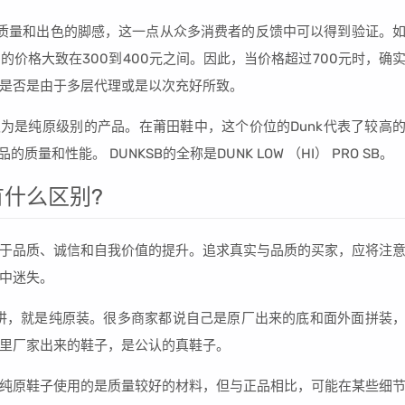
的质量和出色的脚感，这一点从众多消费者的反馈中可以得到验证。
价格大致在300到400元之间。因此，当价格超过700元时，确
是否是由于多层代理或是以次充好所致。
常被认为是纯原级别的产品。在莆田鞋中，这个价位的Dunk代表了较高
量和性能。 DUNKSB的全称是DUNK LOW （HI） PRO SB。
什么区别?
于品质、诚信和自我价值的提升。追求真实与品质的买家，应将注
中迷失。
讲，就是纯原装。很多商家都说自己是原厂出来的底和面外面拼装
里厂家出来的鞋子，是公认的真鞋子。
纯原鞋子使用的是质量较好的材料，但与正品相比，可能在某些细