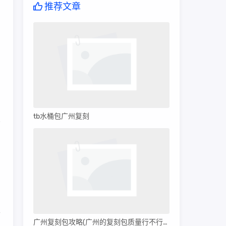
推荐文章
如
实
的
tb水桶包广州复刻
意
，
节
广州复刻包攻略(广州的复刻包质量行不行呀)