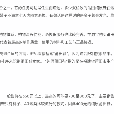
台之一，它的任务可谓是任重而道远，多少双精致的莆田纯原鞋在
鞋子不满意七天内随意退换。有句话是这样说的是金子总会发光，
购物体系，购物流程便捷，退换货服务也比较完善。在淘宝购买莆
代表着最高的制作质量，使用的材料和工艺与正品接近。
找到合适的店铺，避免直接搜索“莆田鞋”，因为这会限制搜索结果
排序来识别莆田鞋卖家。 “纯原莆田鞋”指的是在福建省莆田市生
一般售价在350元以上，最高的可能要700至800元了，主要销
鞋只有椰子、AJ这类比较流行的款式，因此400元的纯原莆田鞋