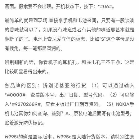
画面。假索爱不会出现。开机状态下，按下：*#06#。
最简单的就是到现场 直接拿手机和电池来闻，只要有一股淡淡
的香味就可以了，如果没有味道或者有其他的味道那基本就是
翻新了的了。电池上索尼爱立信的标志，比如“S”这个字母是没
有棱角，每一笔都是圆润的。
辨别翻新的话，你看机子的耳机孔，和充电孔干不干净，这是
比较明显看得出来的。
各品牌的区别：辨别诺基亚的行货 （1）可以通过输入
*#0000#，查看版本号、出厂日期、型号代码。（2）可以输
入*#92702689#，查看主板出厂日期等资料。（3）NOKIA手
机电池真伪如何查询、鉴别？A、原装电池后面写有电池型号，
贴着激光防伪标记。
W995i的确是国际版本，W995c是大陆行货版本。请特别注意