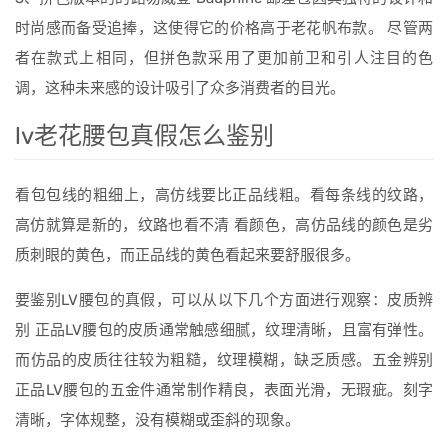
时尚感而备受追捧，这使得它的价格高于老花帆布款。 尽管两
者在款式上相同，但拼色款采用了更加前卫和引人注目的色
调，这种未来感的设计吸引了众多消费者的目光。
lv老花腰包真假怎么鉴别
看包包线的粗细上，高仿线要比正品线粗。看每条线的纹路，
高仿就算是新的，纹路也看不清 看颜色，高仿品线的颜色是劣
质刺眼的黄色，而正品线的黄色看起来要舒服很多。
要鉴别LV腰包的真假，可以从以下几个方面进行观察：皮质辨
别 正品LV腰包的皮质通常触感细腻，纹理清晰，且富有弹性。
而仿品的皮质往往较为粗糙，纹理模糊，缺乏质感。五金辨别
正品LV腰包的五金件通常制作精良，表面光滑，无瑕疵。刻字
清晰，字体规整，没有模糊或歪斜的现象。