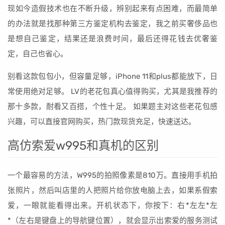
现如今造假技术也在不断升级，辨别起来有点困难，而最简单
的办法就是找那种第三方鉴定机构去鉴定，我之前买奢侈品也
是想自己鉴定，结果还是浪费时间，最后还得花钱去优奢鉴
定，自己也省心。
别看这款包包小，但容量足够，iPhone 11和plus都能放下，日
常使用绝对足够。 LV的老花包真心值得购买，尤其是我推荐的
那十多款，耐看又百搭，个性十足。 如果题主对这些老花包感
兴趣，可以直接官网购买，热门款现货充足，快速送达。
高仿索爱w995和真机的区别
一个最容易的方法，W995的拍照像素是810万。直接用手机拍
张照片，然后叫店里的人把照片给你放电脑上去，如果系假索
爱，一眼就能看得出来。开机状态下，你按下：右*左左*左
*（左右是键盘上的导航键位置），就会显示出索爱的服务测试