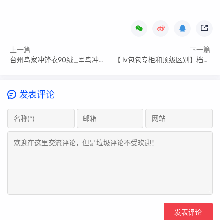
上一篇
下一篇
台州鸟家冲锋衣90绒_军鸟冲锋衣知识
【 lv包包专柜和顶级区别】档口货源微信
发表评论