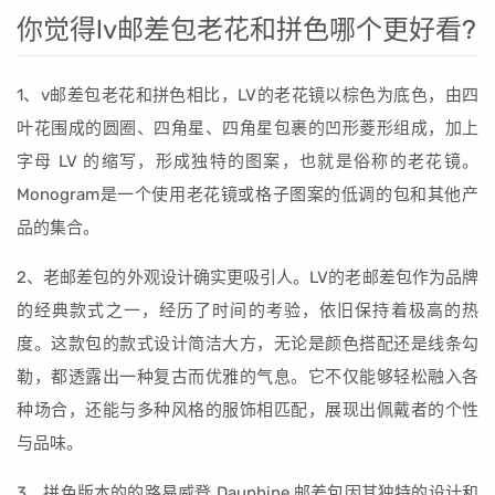
你觉得lv邮差包老花和拼色哪个更好看?
1、v邮差包老花和拼色相比，LV的老花镜以棕色为底色，由四
叶花围成的圆圈、四角星、四角星包裹的凹形菱形组成，加上
字母 LV 的缩写，形成独特的图案，也就是俗称的老花镜。
Monogram是一个使用老花镜或格子图案的低调的包和其他产
品的集合。
2、老邮差包的外观设计确实更吸引人。LV的老邮差包作为品牌
的经典款式之一，经历了时间的考验，依旧保持着极高的热
度。这款包的款式设计简洁大方，无论是颜色搭配还是线条勾
勒，都透露出一种复古而优雅的气息。它不仅能够轻松融入各
种场合，还能与多种风格的服饰相匹配，展现出佩戴者的个性
与品味。
3、拼色版本的的路易威登 Dauphine 邮差包因其独特的设计和