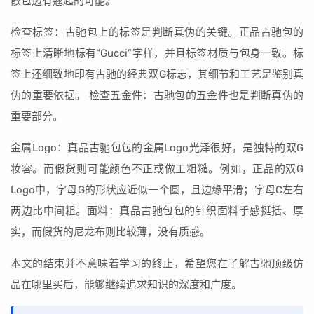
散包边有翘起的可能。
检查标签：古驰包上的标签是判断真伪的关键。正品古驰包的
标签上清晰地标有“Gucci”字样，并且标签材质与包身一致。标
签上还细致地印有古驰的经典双G标志，其细节和工艺是鉴别真
伪的重要依据。 检查五金件：古驰包的五金件也是判断真伪的
重要部分。
金属Logo：真品古驰包包的金属Logo光泽很好，是独特的双G
妆容。而假货则可能颜色不正或做工粗糙。例如，正品的双G
Logo中，字母G的形状应近似一个圆，且边缘平滑；字母C左右
两边比中间粗。面料：真品古驰包包的针织面料手感挺括、厚
实，而假货的尼龙布则比较薄，没有质感。
本文的结束并不意味着学习的终止，希望您在了解古驰顶级仿
品在哪里买后，能够继续追求知识的深度和广度。