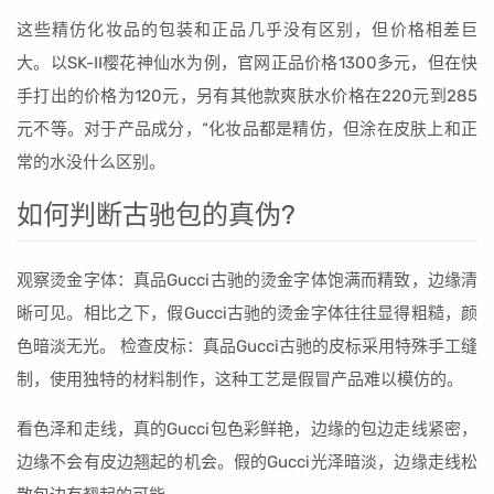
这些精仿化妆品的包装和正品几乎没有区别，但价格相差巨
大。以SK-II樱花神仙水为例，官网正品价格1300多元，但在快
手打出的价格为120元，另有其他款爽肤水价格在220元到285
元不等。对于产品成分，“化妆品都是精仿，但涂在皮肤上和正
常的水没什么区别。
如何判断古驰包的真伪?
观察烫金字体：真品Gucci古驰的烫金字体饱满而精致，边缘清
晰可见。相比之下，假Gucci古驰的烫金字体往往显得粗糙，颜
色暗淡无光。 检查皮标：真品Gucci古驰的皮标采用特殊手工缝
制，使用独特的材料制作，这种工艺是假冒产品难以模仿的。
看色泽和走线，真的Gucci包色彩鲜艳，边缘的包边走线紧密，
边缘不会有皮边翘起的机会。假的Gucci光泽暗淡，边缘走线松