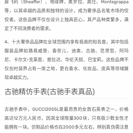
犀飞利（Sheaffer）、地球牌、奥罗拉、高仕、Montegrappa
等，以其卓越的品质和独特的设计，成为奢侈品名笔市场的佼
佼者。这些品牌不仅在设计上独具匠心，其产品种类繁多，满
足了不同消费者的需求。
4、十大奢侈品品牌在全球范围内享有极高的知名度，其中包括
服装品牌如路易威登、香奈儿、迪奥、古驰、范思哲、阿玛
尼、卡尔文·克莱恩、普拉达、华伦天奴、巴宝莉。这些品牌不
仅在时装界占有一席之地，更在香水、化妆品、皮具等领域展
现卓越实力。
古驰精仿手表(古驰手表真品)
古驰手表中，GUCCI2055L是最昂贵的女款石英表之一，价格
高达12万元人民币，因其全球限量300块，只有极少数女性才
能拥有一块。仿制品价格也在2000多元左右，辨别真伪需注意