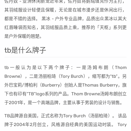
佐丹奴 - 亚洲休闲新宠近年来，佐丹奴将鹅绒填充作为主打，
其羽绒服设计轻便且保暖，无论是在城市漫步还是休闲出行，
都是不错的选择。 黑冰 - 户外专业品牌，品质出众黑冰以其大
红唇睡袋而知名，其羽绒服品质上乘，推荐的「天枢」系列更
是户外保暖的翘楚。
tb是什么牌子
tb一般认为是以下两个牌子：一是汤姆布朗（Thom
Browne），二是汤丽柏琦（Tory Burch），缩写都为“tb”。另
外巴宝莉/博柏利（Burberry）创始人是Thomas Burberry，旗
下也有印有“TB”logo系列的产品。Thom Browne汤姆布朗创立
于2001年，是一个高端品牌，主要从事于男装的设计与销售。
TB品牌源自美国，正式名称为Tory Burch（汤丽柏琦）。 该品
牌于2004年2月创立，风格源自经典的美国运动时装。 Tory