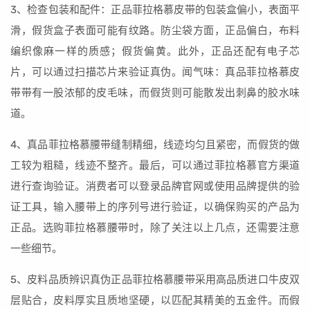
3、检查包装和配件：正品菲拉格慕皮带的包装盒偏小，表面平
滑，假货盒子表面可能有纹路。防尘袋方面，正品偏白，布料
编织像麻一样的质感；假货偏黄。此外，正品还配有电子芯
片，可以通过扫描芯片来验证真伪。闻气味：真品菲拉格慕皮
带带有一股浓郁的皮毛味，而假货则可能散发出刺鼻的胶水味
道。
4、真品菲拉格慕腰带缝制精细，线迹均匀且紧密，而假货的做
工较为粗糙，线迹不整齐。最后，可以通过菲拉格慕官方渠道
进行查询验证。消费者可以登录品牌官网或使用品牌提供的验
证工具，输入腰带上的序列号进行验证，以确保购买的产品为
正品。选购菲拉格慕腰带时，除了关注以上几点，还需要注意
一些细节。
5、皮料品质辨识真伪正品菲拉格慕腰带采用高品质进口牛皮双
层贴合，皮料厚实且质地坚硬，以匹配其精美的五金件。而假