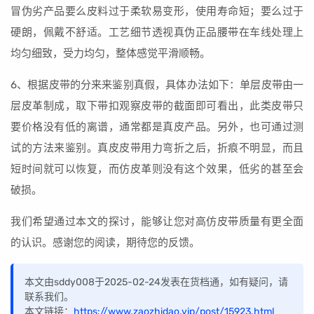
冒伪劣产品要么皮料过于柔软易变形，使用寿命短；要么过于
硬朗，佩戴不舒适。工艺细节透视真伪正品腰带在车线处理上
均匀细致，受力均匀，整体感觉平滑顺畅。
6、根据皮带的分来来鉴别真假，具体办法如下：单层皮带由一
层皮革制成，取下带扣观察皮带的截面即可看出，此类皮带只
要价格没有低的离谱，通常都是真皮产品。另外，也可通过测
试的方法来鉴别。真皮皮带用力弯折之后，折痕不明显，而且
短时间就可以恢复，而仿皮革则没有这个效果，低劣的甚至会
破损。
我们希望通过本文的探讨，能够让您对高仿皮带质量有更全面
的认识。感谢您的阅读，期待您的反馈。
本文由sddy008于2025-02-24发表在货档通，如有疑问，请
联系我们。
本文链接：
https://www.zaozhidao.vip/post/15923.html