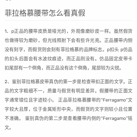
菲拉格慕腰带怎么看真假
1、p正品的腰带皮质是哑光的，外观像磨砂皮一样。虽然假货
也做得较为磨砂，但光线照射下会有些许光亮。正品腰带内侧
没有刻字，而假货则会刻有菲拉格慕的品牌标志。p扣头 p仿品
的扣头后面会有水波纹痕迹，而正品则没有。仿品固定皮带卡
扣尾部有一个倒角，而正品没有这个倒角，尾部较为尖锐。
2、鉴别菲拉格慕皮带真伪的第一步是检查带扣正面的文字。正
品的文字粗细不一，质量与假货有明显差异。假腰带的正面文
字通常错位且字迹较小。 正品菲拉格慕腰带的“Ferragamo”文
字较大且厚，位于金属矩形中央，而假货的文字则较小且位置
不准确。 鉴别真伪的第二步是查看腰带内侧的“Ferragamo”铭
文。