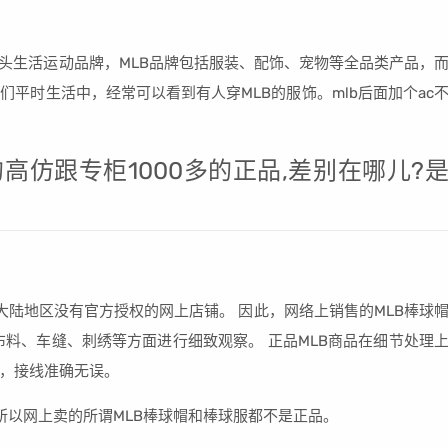
下街头生活运动品牌，MLB品牌包括服装、配饰、宠物等全品类产品，
平时生活中，经常可以看到有人穿MLB的服饰。mlb后面加个ac
的高仿跟专柜1000多的正品,差别在哪儿?
中国大陆地区没有官方授权的网上店铺。 因此，网络上销售的MLB棒球
布料、车缝、刺绣等方面进行细致观察。 正品MLB商品在细节处理
，接线准确无误。
所以网上卖的所谓MLB棒球帽和棒球服都不是正品。