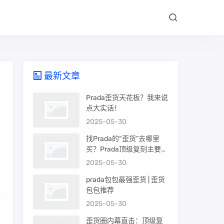
最新文章
Prada歪货天花板？我来说
点大实话！
2025-05-30
人
找Prada的“歪货”去哪里
刻
买？Prada顶级复刻主要渠
道盘点
2025-05-30
prada包包最强歪货 | 歪货
包包推荐
2025-05-30
帽
歪货圈内幕直击：顶级复