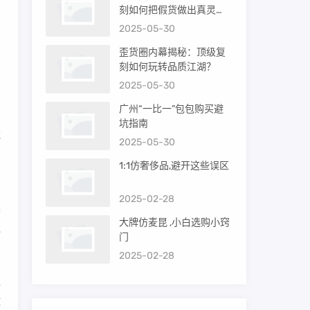
刻如何把假货做出真灵
品
魂？
2025-05-30
歪货圈内幕揭秘：顶级复
，
刻如何玩转品质江湖？
与
2025-05-30
广州“一比一”包包购买避
坑指南
死
2025-05-30
多
1:1仿奢侈品,避开这些误区
2025-02-28
柔
大牌仿麦昆 ,小白选购小窍
地
门
2025-02-28
队
球