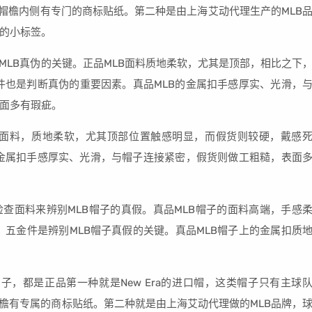
志，帽檐内侧有专门的商标贴纸。第二种是由上海艾动代理生产的MLB
B的小标签。
别MLB真伪的关键。正品MLB面料质地柔软，尤其是顶部，相比之下
金件也是判断真伪的重要因素。真品MLB的金属扣手感厚实、光滑，
面多有瑕疵。
用高端面料，质地柔软，尤其顶部位置触感明显，而假货则较硬，戴感
的金属扣手感厚实、光滑，与帽子连接紧密，假货则做工粗糙，表面
过检查面料来辨别MLB帽子的真假。真品MLB帽子的面料高端，手感
 五金件是辨别MLB帽子真假的关键。真品MLB帽子上的金属扣质
帽子，都是正品第一种就是New Era的进口帽，这类帽子只有主球
o，下帽檐有专属的商标贴纸。第二种就是由上海艾动代理做的MLB品牌，