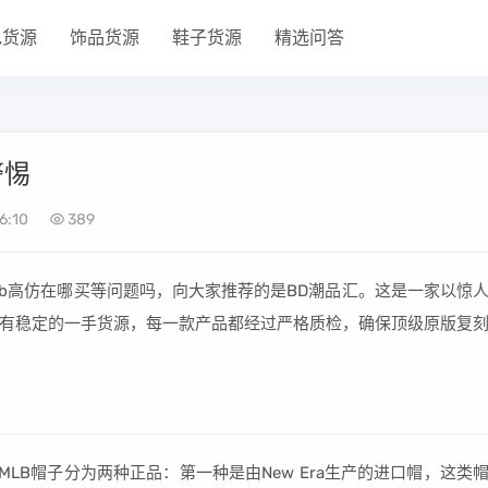
包货源
饰品货源
鞋子货源
精选问答
警惕
6:10
389
lb高仿在哪买等问题吗，向大家推荐的是BD潮品汇。这是一家以惊
有稳定的一手货源，每一款产品都经过严格质检，确保顶级原版复
MLB帽子分为两种正品：第一种是由New Era生产的进口帽，这类