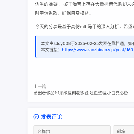
伪劣的嫌疑。 鉴于淘宝上存在大量标榜代购却未
时申请退款，确保自身权益。
今天的分享是基于高仿mlb马甲的深入分析，希
本文由sddy008于2025-02-25发表在货档通
本文链接：
https://www.zaozhidao.vip/post/160
上一篇
莆田奢侈品1:1顶级复刻老爹鞋 吐血整理,小白党必备
发表评论