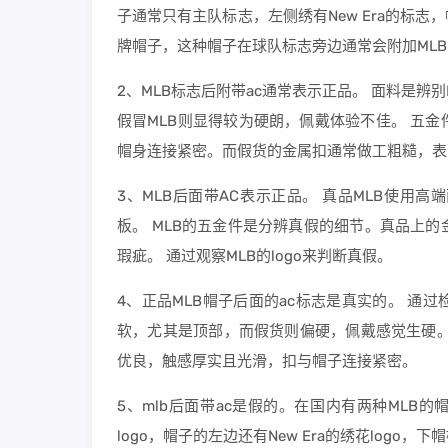
子通常只有主队标志，左侧绣有New Era的标
牌帽子，这种帽子在球队标志旁边通常会附加ML
2、MLB标志后附带ac通常表示正品。 面料是辨
假冒MLB则显得较为硬朗，佩戴体验不佳。 五
帽身连接紧密。而假货的金属扣通常做工粗糙，表
3、MLB后面带AC表示正品。 真品MLB使
板。 MLB的五金件是分辨真假的细节。真品上
瑕疵。 通过观察MLB的logo来判断真假。
4、正品MLB帽子后面的ac标志是真实的。 通
软，尤其是顶部，而假货则偏硬，佩戴感觉生硬。
优良，触感厚实且光滑，扣与帽子连接紧密。
5、mlb后面带ac是假的。在国内有两种MLB的
logo，帽子的左边还有New Era的绣花log