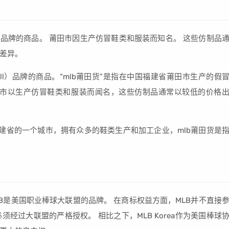
lb品牌的商品。 莆田市因生产仿冒鞋类和服装而知名。 这些仿制品
差异。
seball）品牌的商品。“mlb莆田货”是指在中国福建省莆田市生产的假
牌的商品。莆田市以生产仿冒鞋类和服装而闻名，这些仿制品通常以较低的价格
建省的一个城市，拥有众多的鞋类生产和加工企业，mlb莆田货是
MLB是美国职业棒球大联盟的品牌。 在商标权益方面，MLB并不直接
经过大联盟的严格授权。 相比之下，MLB Korea作为美国棒球