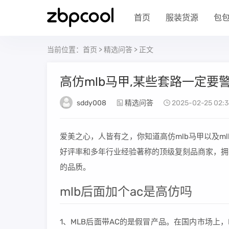
首页
服装货源
包
当前位置：
首页
>
精选问答
> 正文
高仿mlb马甲,某些套路一定要
sddy008
精选问答
2025-02-25 02:3
爱美之心，人皆有之，你知道高仿mlb马甲以及m
好评率和多年行业经验著称的顶级复刻品商家，拥
的品质。
mlb后面加个ac是高仿吗
1、MLB后面带AC的是假冒产品。在国内市场上，