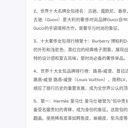
2、世界十大名牌女包排名：古驰、蔻欧尼、香奈
古驰（Gucci）意大利的奢侈时尚品牌Gucci
Gucci的手袋堪称杰作，是奢华与时尚的象征。
3、十大奢侈女包排行榜第十：Burberry 博柏利
的外形和浅驼色、黑红白的经典格子图案，展现出
特的设计感和复古风味，是时尚必备的奢侈单品。
4、世界十大女包品牌排行榜：路易·威登、普拉
路易·威登 路易·威登（Louis Vuitton）
顺应了旅行历史的重要发展，成为全世界公认的顶
5、第一：Hermès 爱马仕 爱马仕被誉为“包中贵
备受名媛贵妇的青睐，成为身份的象征。这款包的
翻盖。使用稀有皮革如鳄鱼皮、蜥蜴皮、鸵鸟皮等