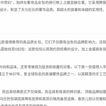
，被誉为“包中贵妇”，始终在奢侈品女包的排行榜上占据显赫位置。它采用鳄
设计，彰显了无与伦比的奢华品质。其超大的容量和卓越的实用性
下是几款值得推荐的高品质女包，它们不仅拥有出色的品牌影响力，还
灰色荔枝纹双G扣包：这款包包以其简约而经典的设计，加上金属链条
时尚和品味，还常常被视为投资和收藏的对象。以下是一些值得入
成立于1837年，是全球知名的高端奢侈品牌之一，以其精湛的手工
，而且其经典款式不仅保值，而且具有很高的辨识度。 顶级品牌如
马仕的包袋因其稀有皮质和高昂价格而备受追捧，香奈儿则以优雅