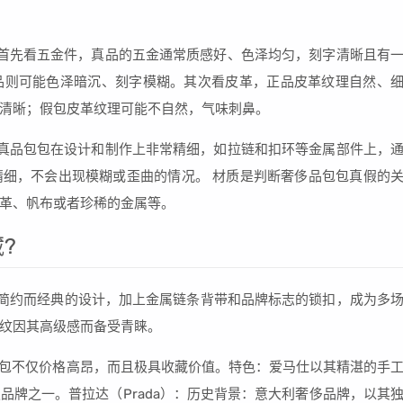
首先看五金件，真品的五金通常质感好、色泽均匀，刻字清晰且有
品则可能色泽暗沉、刻字模糊。其次看皮革，正品皮革纹理自然、
清晰；假包皮革纹理可能不自然，气味刺鼻。
真品包包在设计和制作上非常精细，如拉链和扣环等金属部件上，
细，不会出现模糊或歪曲的情况。 材质是判断奢侈品包包真假的
革、帆布或者珍稀的金属等。
?
以其简约而经典的设计，加上金属链条背带和品牌标志的锁扣，成为多
纹因其高级感而备受青睐。
，这些包包不仅价格高昂，而且极具收藏价值。特色：爱马仕以其精湛的手
品牌之一。普拉达（Prada）：历史背景：意大利奢侈品牌，以其