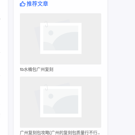
推荐文章
y
和
水
tb水桶包广州复刻
独
鞍
因
广州复刻包攻略(广州的复刻包质量行不行呀)