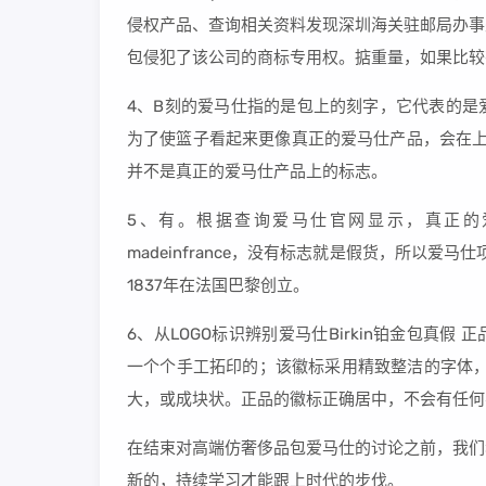
侵权产品、查询相关资料发现深圳海关驻邮局办事
包侵犯了该公司的商标专用权。掂重量，如果比较
4、B刻的爱马仕指的是包上的刻字，它代表的是
为了使篮子看起来更像真正的爱马仕产品，会在上面刻印“H
并不是真正的爱马仕产品上的标志。
5、有。根据查询爱马仕官网显示，真正的爱马
madeinfrance，没有标志就是假货，所以爱马
1837年在法国巴黎创立。
6、从LOGO标识辨别爱马仕Birkin铂金包真假 正品铂金包
一个个手工拓印的；该徽标采用精致整洁的字体，
大，或成块状。正品的徽标正确居中，不会有任何
在结束对高端仿奢侈品包爱马仕的讨论之前，我们
新的，持续学习才能跟上时代的步伐。