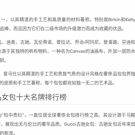
，以其精湛的手工艺和高质量的材料著称。特别是Birkin和Kell
追捧，而且因为它们在二级市场的升值潜力而成为收藏的优选。
儿、迪奥、古驰、瓦伦蒂诺、普拉达、乔治·阿玛尼、登喜路、芬迪
特性源于其独特的帆布物料，一种名为Canvas的油画布，外加一层防
磨损。
品牌，爱马仕以其精湛的手工艺和贵族气质的设计风格在奢侈品包包界
，以一流的皮质和手工艺著称，每个包包都宛如独一无二的艺术品。
品女包十大名牌排行榜
，被誉为“包中贵妇”，一直位居全球奢侈女包排行榜之首。其设计源于马
，展现出无与伦比的奢华品质。Gucci古驰女包：古驰女包近年来
的新宠。