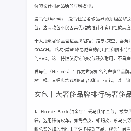
特的设计和高品质的材料著称。
爱马仕Hermès：爱马仕是奢侈品界的顶级品牌之一
包，这两款包不仅因其优雅的设计和实用性被高度
十大顶级奢侈品包包品牌包括：路易·威登、香奈
COACH。 路易·威登 路易威登的耐用性和防水
的PVC。这一特性使得它的皮包经久耐用，不易
爱马仕（Hermès）：作为世界知名的奢侈品
树一帜。其经典款式如Kelly包和Birkin包
女包十大奢侈品牌排行榜奢侈
1、Hermès Birkin铂金包：爱马仕铂金包
袋，选用稀有皮革，如鳄鱼皮、蜥蜴皮、鸵鸟皮等
新总监的加入而推出了许多爆款产品，成为时尚圈