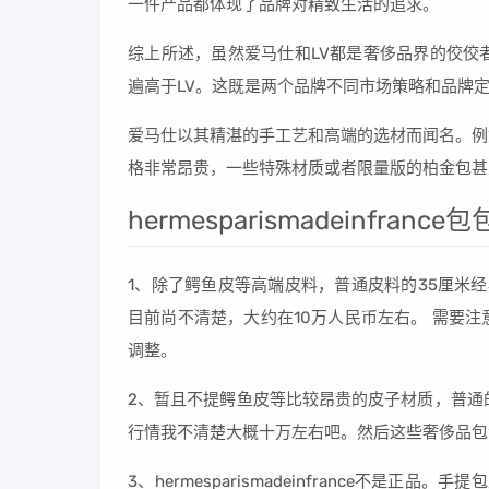
一件产品都体现了品牌对精致生活的追求。
综上所述，虽然爱马仕和LV都是奢侈品界的佼佼
遍高于LV。这既是两个品牌不同市场策略和品牌
爱马仕以其精湛的手工艺和高端的选材而闻名。例
格非常昂贵，一些特殊材质或者限量版的柏金包甚
hermesparismadeinfranc
1、除了鳄鱼皮等高端皮料，普通皮料的35厘米
目前尚不清楚，大约在10万人民币左右。 需要
调整。
2、暂且不提鳄鱼皮等比较昂贵的皮子材质，普通
行情我不清楚大概十万左右吧。然后这些奢侈品包
3、hermesparismadeinfrance不是正品。手