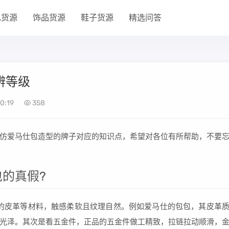
包货源
饰品货源
鞋子货源
精选问答
辨等级
0:19
358
仿爱马仕包造型的牌子对应的知识点，希望对各位有所帮助，不要
的真假?
的皮革等材料，触感柔软且纹理自然。例如爱马仕的包包，其皮革
光泽。其次是看五金件，正品的五金件做工精致，拉链拉动顺滑，