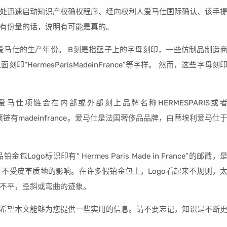
处迅速启动知识产权确权程序、经向权利人爱马仕国际确认、该手
有份量的话，说明有可能是真的。
爱马仕的生产年份。 B刻是指篮子上的字母刻印，一些仿制品制造
ermesParisMadeinFrance”等字样。 然而，这些字母刻
仕项链会在内部或外部刻上品牌名称HERMESPARIS或
仕项链有madeinfrance。爱马仕是法国奢侈品品牌，由蒂埃利爱马仕
Logo标识印有“ Hermes Paris Made in France”的邮戳，
不受皮革质地的影响。在许多假铂金包上，Logo看起来不规则，
不平，歪斜或弯曲的迹象。
希望本文能够为您提供一些实用的信息。请不要忘记，知识是不断