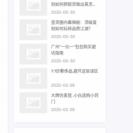
刻如何把假货做出真灵
魂？
2025-05-30
一
歪货圈内幕揭秘：顶级复
细
刻如何玩转品质江湖？
2025-05-30
广州“一比一”包包购买避
通
坑指南
关
2025-05-30
1:1仿奢侈品,避开这些误区
2025-02-28
大牌仿麦昆 ,小白选购小窍
场
门
2025-02-28
工
独