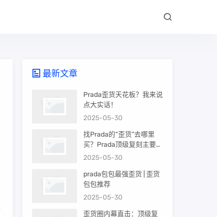
最新文章
Prada歪货天花板？我来说
点大实话！
2025-05-30
忘
找Prada的“歪货”去哪里
买？Prada顶级复刻主要渠
道盘点
2025-05-30
prada包包最强歪货 | 歪货
包包推荐
质
2025-05-30
金
歪货圈内幕直击：顶级复