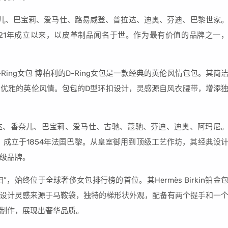
儿、巴宝莉、爱马仕、路易威登、普拉达、迪奥、芬迪、巴黎世家
自1921年成立以来，以皮革制品闻名于世。作为最有价值的品牌之一
D-Ring女包 博柏利的D-Ring女包是一款经典的英伦风情包包。其简
优雅的英伦风情。包包的D型环扣设计，灵感源自风衣腰带，增添
达、香奈儿、巴宝莉、爱马仕、古驰、蔻驰、芬迪、迪奥、阿玛尼
，简称LV，成立于1854年法国巴黎。从皇室御用到顶级工艺作坊，其经典设
级品牌。
妇”，始终位于全球奢侈女包排行榜的首位。其Hermès Birkin铂金
设计灵感来源于马鞍袋，独特的梯形状外观，配备有两个提手和一
制作，展现出奢华品质。