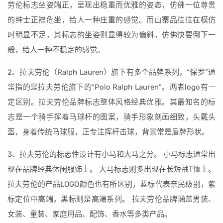
劳伦标志坐姿端正，呈现出稳重而优雅的姿态，仿佛一位尊贵
的绅士正襟危坐，给人一种庄重的感觉。而山寨品往往在模仿
时稍显不足，其标志的坐姿则显得较为偏斜，仿佛快要倒下一
般，给人一种不稳定的感觉。
2、拉夫劳伦（Ralph Lauren）旗下有多个品牌系列，“保罗”通
常指的是拉夫劳伦旗下的“Polo Ralph Lauren”。两者logo有一
定区别。拉夫劳伦品牌标志整体风格经典优雅。其最知名的标
志是一个骑手挥着马球杆的图案，骑手形象刻画细致，头戴头
盔，身着传统马球服，正专注挥杆击球，背景常是盾牌形状。
3、拉夫劳伦的标志性设计有小马和大马之分。 小马标志通常出
现在品牌经典休闲服饰上。 大马标志则多出现在长短袖T恤上。
拉夫劳伦的产品LOGO颜色也有所区别，蓝标代表亲民级别，紫
标定位中高端，黑标则是高端系列。 拉夫劳伦品牌涵盖男装、
女装、童装、家庭用品、配饰、香水等多类产品。