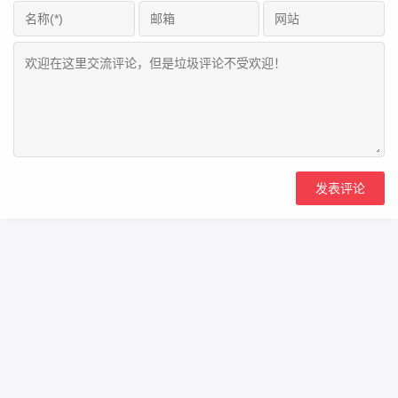
Copyright Your WebSite.Some Rights Reserved.
浙icp备2023000866号
Powered:
Z-BlogPHP
Themes:
ZBPcool