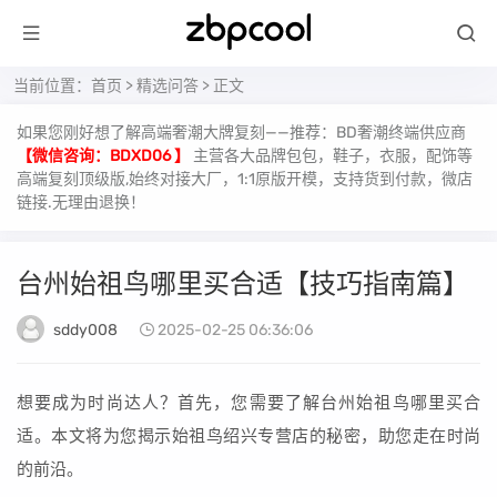
当前位置：
首页
>
精选问答
> 正文
如果您刚好想了解高端奢潮大牌复刻——推荐：BD奢潮终端供应商
【微信咨询：BDXD06 】
主营各大品牌包包，鞋子，衣服，配饰等
高端复刻顶级版,始终对接大厂，1:1原版开模，支持货到付款，微店
链接.无理由退换！
台州始祖鸟哪里买合适【技巧指南篇】
sddy008
2025-02-25 06:36:06
想要成为时尚达人？首先，您需要了解台州始祖鸟哪里买合
适。本文将为您揭示始祖鸟绍兴专营店的秘密，助您走在时尚
的前沿。