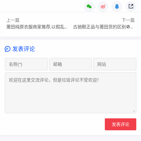
上一篇
下一篇
莆田纯原衣服商家推荐,以假乱真太离谱了吧!
古驰鞋正品与莆田货的区别🚫警惕!你识破了几个?
发表评论