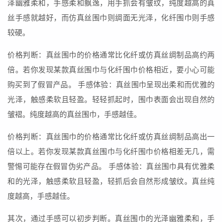
泽幽雅柔和，手感柔和飘逸，用手抓会有皱纹，纯度越高的真
丝手感就越好，而仿真丝围巾则绸面无光泽，化纤围巾则手感
较硬。
价格判断：真丝围巾的价格通常比化纤或仿真丝绸制品高约两
倍。若你发现某款真丝围巾与化纤围巾价格相近，要小心可能
购买到了假冒产品。 手感体验：真丝围巾呈现出柔和而优雅的
光泽，触感柔软且轻盈。轻轻抓起时，围巾表面会出现自然的
皱褶。纯度越高的真丝围巾，手感越佳。
价格判断：真丝围巾的价格通常比化纤或仿真丝绸制品高出一
倍以上。若你发现某款真丝围巾与化纤围巾价格相差无几，需
警惕可能存在假冒伪劣产品。 手感体验：真丝围巾具有优雅柔
和的光泽，触感柔软且轻盈，轻抓后会自然形成皱纹。真丝纯
度越高，手感越佳。
其次，通过手感可以初步判断。真丝围巾的光泽幽雅柔和，手