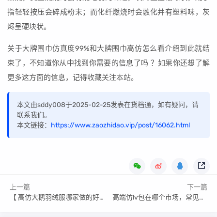
指轻轻按压会碎成粉末；而化纤燃烧时会融化并有塑料味，灰
烬呈硬块状。
关于大牌围巾仿真度99%和大牌围巾高仿怎么看介绍到此就结
束了，不知道你从中找到你需要的信息了吗 ？如果你还想了解
更多这方面的信息，记得收藏关注本站。
本文由sddy008于2025-02-25发表在货档通，如有疑问，请
联系我们。
本文链接：
https://www.zaozhidao.vip/post/16062.html
上一篇
下一篇
【 高仿大鹅羽绒服哪家做的好】档口货源微信
高端仿lv包在哪个市场，常见的购买渠道收藏