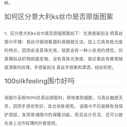
粹。
如何区分意大利ks丝巾是否原版图案
1、区分意大利ks丝巾是否原版图案如下：光滑度鉴别法 把真丝
围巾平摊：真丝仔细观看面料很细腻光洁，加上它具有吸光度
的特点，因而会呈真珠光亮，就是会有一种小发亮的感觉。仿
真模拟丝织物绸面发暗，没有真珠光滑度，挨近看会有哪类棱
度清晰的纹理。手感鉴别法 真丝手感柔和潇洒，线丝较密。
100silkfeeling围巾好吗
该围巾采用100%仿真丝绸面料，质地柔软细腻，与真丝触感无
异，因而手感非常好，适合亲肤使用。 该围巾不仅能够有效保
护颈部，发挥普通围巾的保暖功能，而且设计灵活，还可以披
在身上当作轻薄的外套使用。