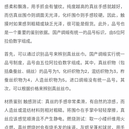
感柔和飘逸，用手抓会有皱纹。纯度越高的真丝手感就越好，
而仿真丝围巾则绸面无光泽，化纤围巾则手感较硬。因此，触
摸时如果感到粗糙或缺乏光泽，很可能是假货。此外，品号也
是一个重要的鉴别依据。国产绸缎有统一的品号标识，由5位阿
拉伯数字组成。
首先，可以通过识别品号来辨别真丝丝巾。国产绸缎实行统一
品号制度，品号由五位阿拉伯数字组成。其中，真丝织物（包
括桑蚕丝、绢丝）的品号为1，化纤织物为2，混纺织物为3，柞
蚕丝织物为4，人造丝织物为5。进口绸缎没有统一品号。其
次，可以根据价格来辨别真丝丝巾。
材质鉴别 触感测试：真丝的手感非常柔滑，有自然的凉感，而
人造丝或混纺材料则相对粗糙。将围巾在手掌中轻轻摩擦，真
丝应该感觉顺滑且不产生静电。燃烧测试：取一小缕纤维用火
点燃，真丝燃烧时会有烧毛发的味道，灰烬呈蓬松球状，用手