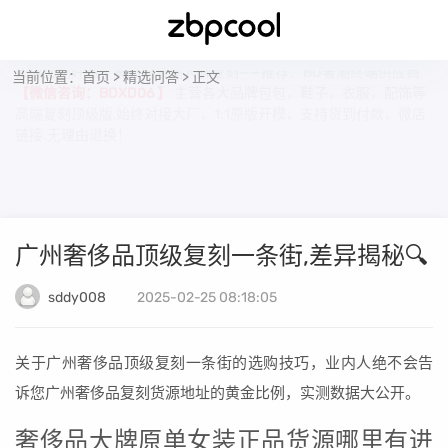
当前位置：
首页
>
精选问答
> 正文
如果您刚好想了解高端奢潮大牌复刻——推荐：BD奢潮终端供应商
【微信咨询：BDXD06 】
主营各大品牌包包，鞋子，衣服，配饰等
高端复刻顶级版,始终对接大厂，1:1原版开模，支持货到付款，微店
链接.无理由退换！
广州奢侈品顶级复刻一条街,差异揭秘🔍
sddy008
2025-02-25 08:18:05
关于广州奢侈品顶级复刻一条街的选购技巧，业内人绝不会告
诉您广州奢侈品复刻货源地址的黄金比例，实测数据大公开。
奢侈品大牌原单女装正品货源哪里有进