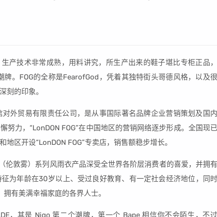
产品，生产技术非常成熟，用料讲究，所生产出来的鞋子堪比专柜正品
的街头潮牌。FOG的全称是FearofGod，凭着其独特街头哥德风格，以及
深刻的印象。
北京嘉诚信对外贸易有限责任公司，是从事国际著名品牌企业营销策划及国
力，“LonDON FOG”在中国地区的营销网络逐步形成。全国现
区开设“LonDON FOG”专卖店，销售额稳步增长。
OG（伦敦雾）系列风雨衣产品深受全世界各阶层消费者的喜爱，并拥
征为年龄在30岁以上、受过良好教育、有一定社会经济地位，同
，拥有美满幸福家庭的各界人士。
AN MADE，其是 Nigo 第二个潮牌，第一个 Bape 相信你不会陌生，不