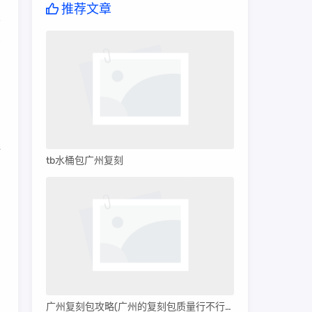
推荐文章
高
尚
一
tb水桶包广州复刻
，
，
潮
广州复刻包攻略(广州的复刻包质量行不行呀)