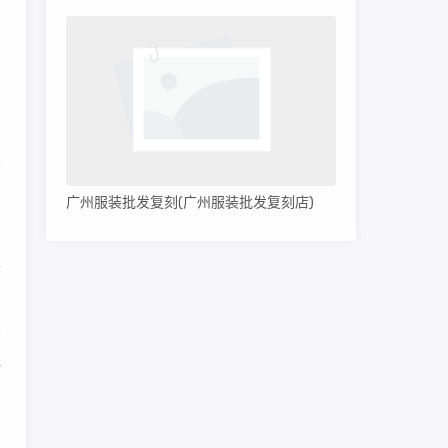
，
很
广州服装批发复刻(广州服装批发复刻店)
内
已
有
时
过