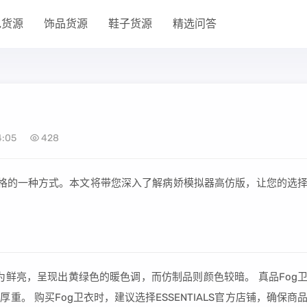
包货源
饰品货源
鞋子货源
精选问答
4:05
428
风格的一种方式。本文将带您深入了解病娇模拟器高仿版，让您的选
为鲜亮，呈现出黄绿色的暖色调，而仿制品则颜色较暗。 真品Fog
。 购买Fog卫衣时，建议选择ESSENTIALS官方店铺，确保商