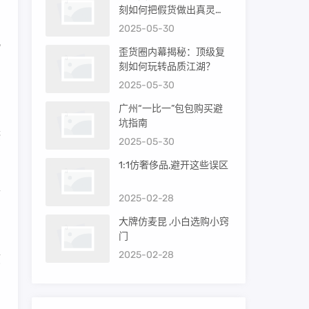
刻如何把假货做出真灵
魂？
2025-05-30
观
歪货圈内幕揭秘：顶级复
，
刻如何玩转品质江湖？
2025-05-30
广州“一比一”包包购买避
的
坑指南
感
2025-05-30
1:1仿奢侈品,避开这些误区
正
2025-02-28
如
大牌仿麦昆 ,小白选购小窍
门
2025-02-28
顺