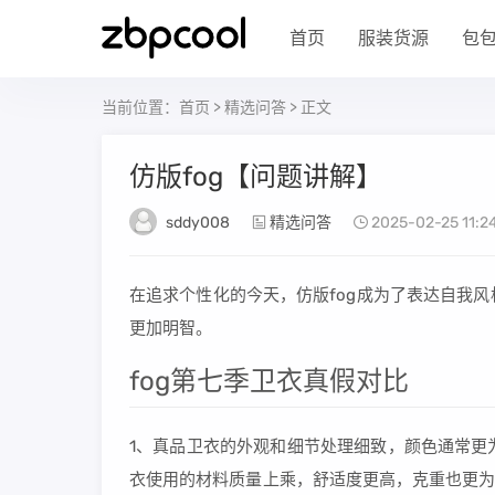
首页
服装货源
包
当前位置：
首页
>
精选问答
> 正文
仿版fog【问题讲解】
sddy008
精选问答
2025-02-25 11:2
在追求个性化的今天，仿版fog成为了表达自我
更加明智。
fog第七季卫衣真假对比
1、真品卫衣的外观和细节处理细致，颜色通常更
衣使用的材料质量上乘，舒适度更高，克重也更为厚重