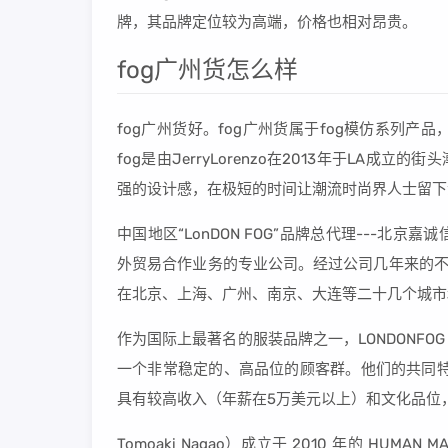
牌，其品牌定位较为高端，价格也相对昂贵。
fog广州货怎么样
fog广州货好。fog广州货属于fog模仿系列
fog是由JerryLorenzo在2013年于LA成立
强的设计感，在极短的时间让潮流时尚界人士留下
中国地区“LonDON FOG”品牌总代理---
外贸易合作业务的专业公司。经过公司几年来的不懈努
在北京、上海、广州、南京、大连等二十几个城市和地
作为国际上最著名的服装品牌之一，LONDONF
一个非常稳定的、高品位的顾客群。他们的共同特
具有较高收入（年薪在5万美元以上）和文化品位
Tomoaki Nagao）成立于 2010 年的 HUM