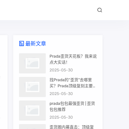
最新文章
Prada歪货天花板？我来说
点大实话！
2025-05-30
择
找Prada的“歪货”去哪里
买？Prada顶级复刻主要渠
道盘点
2025-05-30
prada包包最强歪货 | 歪货
包包推荐
卫
2025-05-30
品
歪货圈内幕直击：顶级复