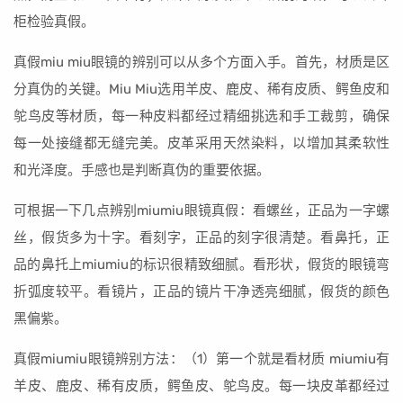
柜检验真假。
真假miu miu眼镜的辨别可以从多个方面入手。首先，材质是区
分真伪的关键。Miu Miu选用羊皮、鹿皮、稀有皮质、鳄鱼皮和
鸵鸟皮等材质，每一种皮料都经过精细挑选和手工裁剪，确保
每一处接缝都无缝完美。皮革采用天然染料，以增加其柔软性
和光泽度。手感也是判断真伪的重要依据。
可根据一下几点辨别miumiu眼镜真假：看螺丝，正品为一字螺
丝，假货多为十字。看刻字，正品的刻字很清楚。看鼻托，正
品的鼻托上miumiu的标识很精致细腻。看形状，假货的眼镜弯
折弧度较平。看镜片，正品的镜片干净透亮细腻，假货的颜色
黑偏紫。
真假miumiu眼镜辨别方法：（1）第一个就是看材质 miumiu有
羊皮、鹿皮、稀有皮质，鳄鱼皮、鸵鸟皮。每一块皮革都经过