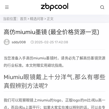
当前位置：
首页
>
精选问答
> 正文
高仿miumiu墨镜 (最全价格货源一览)
sddy008
2025-02-25 17:42:08
当您准备入手高仿miumiu墨镜时，请务必先了解高仿墨镜货源
的行业标准。本文附赠实用避坑指南。
Miumiu眼镜戴上十分洋气,那么有哪些
真假辨别方法呢?
我们可以观察眼镜上miumiu的logo，正版logo的m比i和u高一
点，而且i和u上面平行；如果大家实在难以辨别的话，可以去专