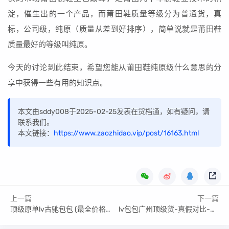
淀，催生出的一个产品，而莆田鞋质量等级分为普通货，真
标，公司级，纯原（质量从差到好排序），简单说就是莆田鞋
质量最好的等级叫纯原。
今天的讨论到此结束，希望您能从莆田鞋纯原级什么意思的分
享中获得一些有用的知识点。
本文由sddy008于2025-02-25发表在货档通，如有疑问，请
联系我们。
本文链接：
https://www.zaozhidao.vip/post/16163.html
上一篇
下一篇
顶级原单lv古驰包包 (最全价格货源一览)
lv包包广州顶级货-真假对比-方法清单