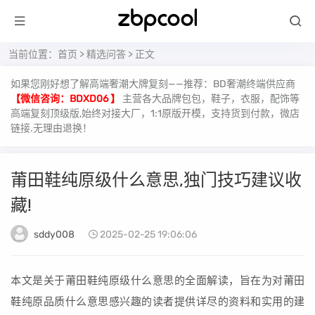
当前位置：
首页
>
精选问答
> 正文
如果您刚好想了解高端奢潮大牌复刻——推荐：BD奢潮终端供应商
【微信咨询：BDXD06 】
主营各大品牌包包，鞋子，衣服，配饰等
高端复刻顶级版,始终对接大厂，1:1原版开模，支持货到付款，微店
链接.无理由退换！
莆田鞋纯原级什么意思,独门技巧建议收
藏!
sddy008
2025-02-25 19:06:06
本文是关于莆田鞋纯原级什么意思的全面解读，旨在为对莆田
鞋纯原品质什么意思感兴趣的读者提供详尽的资料和实用的建