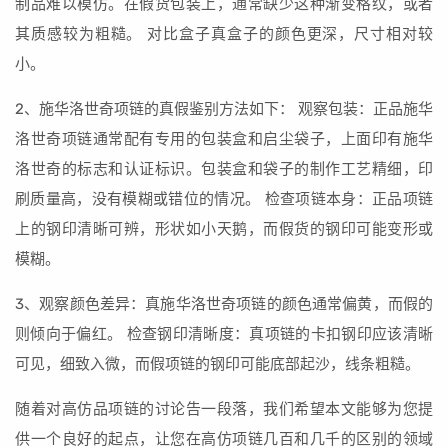
制品难以模仿。在假货包装上，通常缺少这种渐变格纹，或者
其质感较为粗糙。 对比盒子真盒子的颜色更深，尺寸相对较
小。
2、施华洛世奇项链的真假鉴别方法如下： 观察包装：正品施华
洛世奇项链通常配有专用的包装盒和启尘袋子，上面印有施华
洛世奇的标志和认证标识。包装盒和袋子的制作工艺精细，印
刷质量高，没有模糊或错位的情况。 检查项链本身：正品项链
上的钢印清晰可辨，形状如小天鹅，而假货的钢印可能变形或
模糊。
3、观察颜色差异：真施华洛世奇项链的颜色通常偏黄，而假的
则倾向于偏红。 检查钢印清晰度：真项链的卡扣钢印应该清晰
可见，细致入微，而假项链的钢印可能底部起沙，线条粗糙。
随着对高仿品项链的讨论告一段落，我们希望本文能够为您提
供一个良好的起点，让您在高仿项链几百和几千的区别的领域