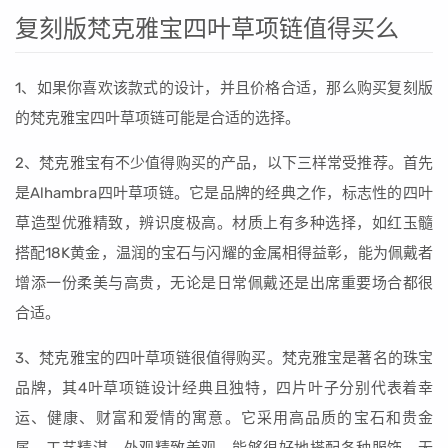
复刻版梵克雅宝四叶草项链值得买么
1、如果你喜欢该款式的设计，并且价格合适，那么购买复刻版
的梵克雅宝四叶草项链可能是合适的选择。
2、梵克雅宝有不少值得购买的产品，以下三样常受推荐。首先
是Alhambra四叶草项链。它是品牌的经典之作，标志性的四叶
草造型优雅精致，辨识度极高。材质上有多种选择，如红玉髓
搭配18K黄金，温润的宝石与闪耀的金属相得益彰，能为佩戴者
增添一份柔美与高贵，无论是日常佩戴还是出席重要场合都很
合适。
3、梵克雅宝的四叶草项链很值得购买。梵克雅宝是著名的珠宝
品牌，其4叶草项链设计经典且独特，四片叶子分别代表着幸
运、健康、财富和爱情的寓意。它采用高品质的宝石和贵金