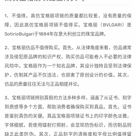
1、不值得。高仿宝格丽项链的质量都比较差，没有质量的保
障，因此高仿宝格丽项链不值得买。宝格丽（BVLGARI）是
SotirioBulgari于1884年在意大利创立的珠宝品牌。
2、宝格丽仿品不值得购买。首先，从法律角度来看，仿品通常
涉及侵犯原品牌的知识产权，购买仿品可能卷入不必要的法律
风险中。宝格丽作为一个知名品牌，其设计独特且受到法律保
护，仿制其产品不仅违法，也损害了原创设计的价值。其次，
仿品的质量往往无法与正品相提并论。
3、宝格丽项链辨别真假的方法多种多样，涵盖了从证书、刻字
到质感等多个方面，帮助消费者确保购买到真品。首先，证书
是鉴别真伪的关键。真品宝格丽项链证书上的印字颜色淡雅，
字体细腻，若使用镭射灯照射，会显现防伪标识，而仿制品则
缺乏此类防伪。其次，正品刻字的清晰度和字母比例值得留