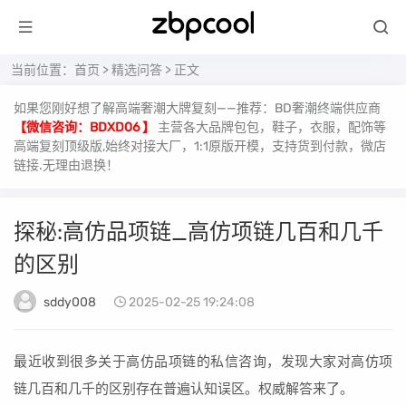
当前位置：
首页
>
精选问答
> 正文
如果您刚好想了解高端奢潮大牌复刻——推荐：BD奢潮终端供应商
【微信咨询：BDXD06 】
主营各大品牌包包，鞋子，衣服，配饰等
高端复刻顶级版,始终对接大厂，1:1原版开模，支持货到付款，微店
链接.无理由退换！
探秘:高仿品项链_高仿项链几百和几千
的区别
sddy008
2025-02-25 19:24:08
最近收到很多关于高仿品项链的私信咨询，发现大家对高仿项
链几百和几千的区别存在普遍认知误区。权威解答来了。