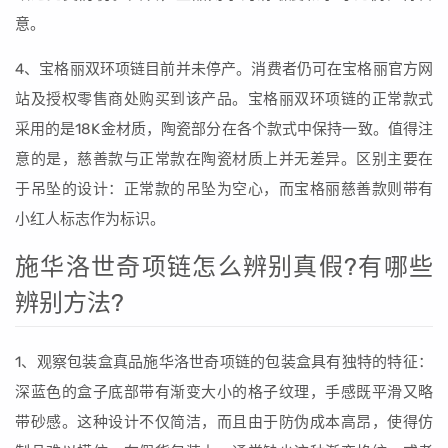
意。
4、宝格丽双环项链目前并未停产。消费者仍可在宝格丽官方网
站及授权零售商处购买到该产品。宝格丽双环项链的正常款式
采用的是18K金材质，陶瓷部分在各个款式中保持一致。值得注
意的是，慈善款与正常款在陶瓷材质上并无差异。区别主要在
于吊坠的设计：正常款的吊坠为空心，而宝格丽慈善款则带有
小红人标志作为标识。
施华洛世奇项链怎么辨别真假?有哪些
辨别方法?
1、观察包装盒真品施华洛世奇项链的包装盒具有独特的特征：
深蓝色的盒子底部带有渐变大小的格子纹理，手感既平滑又略
带砂感。这种设计不仅简洁，而且由于防伪成本高昂，使得仿