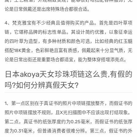
属，工艺精湛，外观精致美观，能够很好地搭配各种服饰，无
论是日常佩戴还是出席特殊场合都很合适。
4、梵克雅宝有不少经典且值得购买的产品。首先是四叶草项
链，它堪称品牌的标志性单品。其设计简约优雅，以象征幸运
的四叶草为造型，有多种材质和颜色可选，比如经典的红玉髓
搭配18K黄金，色彩鲜艳且富有质感，佩戴起来十分显气质，无
论是日常出街还是重要场合都适宜，能为整体穿搭增添亮点。
日本akoya天女珍珠项链这么贵,有假的
吗?如何分辨真假天女?
1、第一点区别在于真证书的照片中项链摆放整齐，而假证书的
照片中项链摆放不规则，且X光扫描图中不应该出现打结现象。
第二点，真证书的纸张厚度约为0.25毫米，而假证书的纸张厚
度为0.31毫米，但普通消费者很难分辨。第三点，假证书的外