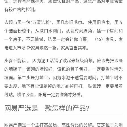
证。选择有环保标志、质量认证的产品，这些产品对甲醛含量
有较严格的控制。
去超市买一包“五清洁粉”，买几条旧毛巾。 使用旧毛巾，用五
个洁面粉晾干，从漱口水到门，从瓷砖到踢角，揉一个房间和
一个房子，不要偷懒，结果一定会让你自豪。 （16）家具，家
电进入市场 新家具焕然一新，家具首当其冲。
步骤不能错 ， 因为泥工活错了改起来超级麻烦，应该先把该砸
的墙砸了，该砌的墙砌好，该包的管子包好。一定要当时清光
墙面。第二步是打地平，因为水泥干透需要时间。打地平时不
要太厚，地下有些该剃掉的地方剃掉再打。 贴瓷砖一定要吊着
线贴，横平竖直，阳角一定要碰角才好看。
网易严选是一款怎样的产品?
网易严选是一个主打高品质、高性价比的品牌。它定位于为消