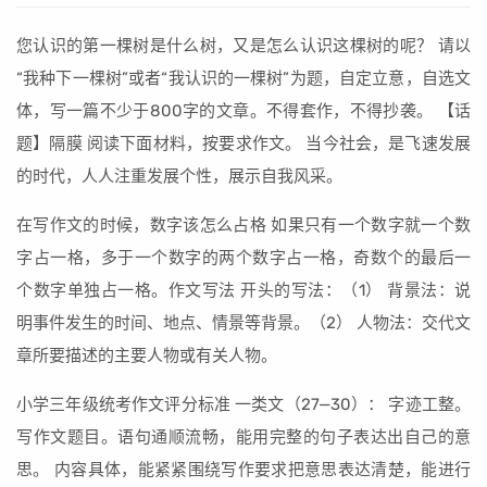
您认识的第一棵树是什么树，又是怎么认识这棵树的呢？ 请以
“我种下一棵树”或者“我认识的一棵树”为题，自定立意，自选文
体，写一篇不少于800字的文章。不得套作，不得抄袭。 【话
题】隔膜 阅读下面材料，按要求作文。 当今社会，是飞速发展
的时代，人人注重发展个性，展示自我风采。
在写作文的时候，数字该怎么占格 如果只有一个数字就一个数
字占一格，多于一个数字的两个数字占一格，奇数个的最后一
个数字单独占一格。作文写法 开头的写法：（1） 背景法：说
明事件发生的时间、地点、情景等背景。（2） 人物法：交代文
章所要描述的主要人物或有关人物。
小学三年级统考作文评分标准 一类文（27—30）： 字迹工整。
写作文题目。语句通顺流畅，能用完整的句子表达出自己的意
思。 内容具体，能紧紧围绕写作要求把意思表达清楚，能进行