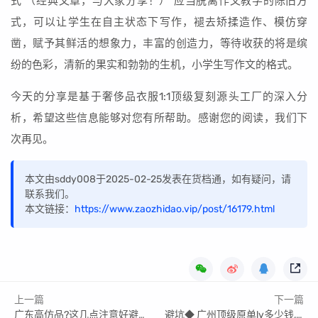
式 （经典文章，与大家分享！） 应当脱离作文教学的陈旧方
式，可以让学生在自主状态下写作，褪去矫揉造作、模仿穿
凿，赋予其鲜活的想象力，丰富的创造力，等待收获的将是缤
纷的色彩，清新的果实和勃勃的生机，小学生写作文的格式。
今天的分享是基于奢侈品衣服1:1顶级复刻源头工厂的深入分
析，希望这些信息能够对您有所帮助。感谢您的阅读，我们下
次再见。
本文由sddy008于2025-02-25发表在货档通，如有疑问，请
联系我们。
本文链接：
https://www.zaozhidao.vip/post/16179.html
上一篇
下一篇
广东高仿品?这几点注意好避免入坑
避坑◆ 广州顶级原单lv多少钱,学会识别低货