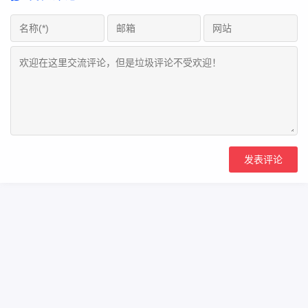
Copyright Your WebSite.Some Rights Reserved.
浙icp备2023000866号
Powered:
Z-BlogPHP
Themes:
ZBPcool