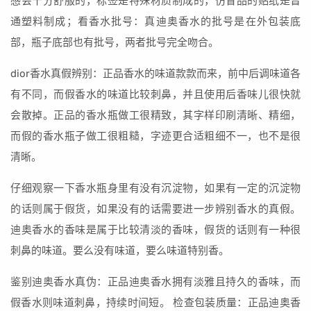
感会十分舒服的，标签是特殊材质制成的，仿冒品的贴纸是普
通塑料制成；看香水批号：真迪奥香水的批号是在外包装底
部，瓶子底部也有批号，两者批号完全吻合。
dior香水真假辨别：正品香水的味道款款而来，前中后调味道各
有不同，而假香水的味道比较刺鼻，并且使用后香味儿很快就
会散掉。正品的香水瓶做工很精致，其字样印刷清晰、精细，
而假的香水瓶子做工很粗糙，字迹更合适粗细不一，也不是很
清晰。
仔细观察一下香水瓶身里有没有沉淀物，如果有一定的沉淀物
的话则属于假货，如果没有的话需要进一步辨别香水的真假。
迪奥香水的香味是属于比较清淡的香味，假货的话则有一种很
刺鼻的味道。要么没有味道，要么味道特别香。
鉴别迪奥香水真伪：正品迪奥香水拥有淡雅且持久的香味，而
假香水则味道刺鼻，持续时间短。 检查包装质量：正品迪奥香