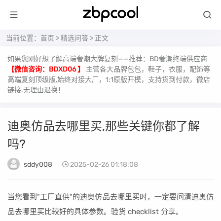
当前位置：
首页
>
精选问答
> 正文
如果您刚好想了解高端奢潮大牌复刻——推荐：BD奢潮终端供应商
【微信咨询：BDXD06 】
主营各大品牌包包，鞋子，衣服，配饰等
高端复刻顶级版,始终对接大厂，1:1原版开模，支持货到付款，微店
链接.无理由退换！
迪奥仿品去哪里买,那些关键你都了解
吗?
sddy008
2025-02-26 01:18:08
当您看到"工厂直供"的迪奥仿品去哪里买时，一定要问清迪奥仿
品去哪里买比较好的具体参数。验货 checklist 分享。