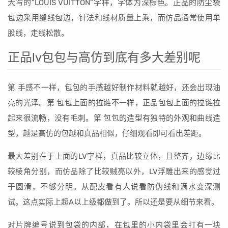
大写的“LOUIS VUITTON”字样，字体为深棕色。正品的防尘袋
包边采用缝线包边，针法和线材质量上乘，而仿品通常使用单
股线，走线松散。
正品lv包包与高仿到底有多大差别呢
第 手感不一样，包包的手感越好制作材料就越好，还会出现油
亮的光泽。第 包包上面的拉链不一样，正品包包上面的拉链拉
起来很流畅，没有毛刺。第 包包的造型有独特的外观和曲线造
型，越是高仿的包越和真品相似，仔细观看即可看出差距。
最大差别在于上面的LV字样，真品比较立体，且整齐，边缘比
较棱角分别，而仿品除了比较贼亮以外，LV浮雕出来的感觉过
于圆滑，不够分明。从配皮看有人说看防伪线和滴水变深测
试。这点实际上超A以上级都做到了。所以还是要从细节来看。
对片牌编号说到包袋的内部，在包里的小内袋里会打有一块