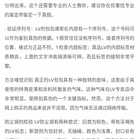
分辨出来，这个还需要专业的人士教你，建议你在优奢找专业
的鉴定师鉴定一下真假。
. 验证序列号：LV的包包通常在内部有一个序列号，这个号码可
以作为鉴别真伪的依据。1 假货往往没有序列号，或者序列号的
位置、格式与正品不符。1 检查内部标签：真品LV的内部标签材
质精良，上面的文字冲高链清晰可辨，而且标签的缝制非常平
整。
方法嗅觉识别 真正的LV包包具有一种独特的皮味，这是由于其
使用的特殊皮革和涂料所散发的气味。这种气味在LV专卖店中
非常明显，是辨别真伪的一个关键指标。然而，这个方法对于
网上购买的商品来说并不适用，因为气味无法通过网络传输。
防尘袋的检验 LV防尘袋有两种款式：旧款为棕色，带有深褐色
的LV标志；新款则为信封状，无抽绳，颜色为浅黄，封口处有