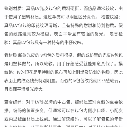
鉴别材质：真品LV光皮包包的质料硬挺，而仿品通常较软，由
于使用了塑料材质。通过手感可以明显区分真假。 检查纹路：
真品LV包包的印花纹理清晰，且有特殊的耐燃和防划物质。假
包的纹路通常较为模糊，表面平滑且有较强的反光。 嗅觉检
验：真品LV包包具有一种特有的牛仔皮味。
看材质 新款光皮的lv包包的质料很挺，假的或仿冒的光皮lv包包
是用塑料做的，所以较软，用手仔细感受就能知道真假了。摸
纹路：lv的印花是用特制的帆布再加上耐燃及防划的物质，因此
表面上的纹路线条特别明显。而假的lv包包纹路就凹凸感较弱，
且表面平滑反光度大。
查看编码：对于LV等品牌的中古包，编码是鉴别真假的重要依
据。编码的位置多变，但通常可以在包包内侧小口袋、小配皮
或内里绒面材质上找到。通过解读编码，可以了解包包的年份