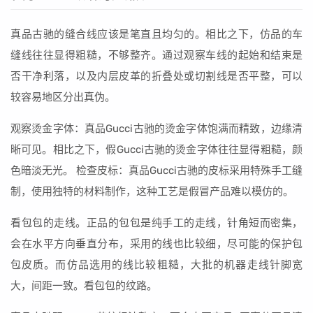
真品古驰的缝合线应该是笔直且均匀的。相比之下，仿品的车
缝线往往显得粗糙，不够整齐。通过观察车线的起始和结束是
否干净利落，以及内层皮革的折叠处或切割线是否平整，可以
较容易地区分出真伪。
观察烫金字体：真品Gucci古驰的烫金字体饱满而精致，边缘清
晰可见。相比之下，假Gucci古驰的烫金字体往往显得粗糙，颜
色暗淡无光。 检查皮标：真品Gucci古驰的皮标采用特殊手工缝
制，使用独特的材料制作，这种工艺是假冒产品难以模仿的。
看包包的走线。正品的包包是纯手工的走线，针角短而密集，
会在水平方向垂直分布，采用的线也比较细，尽可能的保护包
包皮质。而仿品选用的线比较粗糙，大批的机器走线针脚宽
大，间距一致。看包包的纹路。