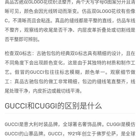
真品古驰双GLOGO花纹织法整齐，两个大写字母G图案分开且清
晰可见，颜色会因光线转动而渐变。仿品双GLOGO花纹有些像
C，不清晰而且会粘连。真品的缝线都是平整的直线，仿品车线
不整齐，观察线的收尾是否干净、内层皮革折叠处或切割线是
否平整即可辨别。
检查双G标志：古驰包包的经典双G标志具有精细的设计，且在
不同角度下会出现颜色变化，这是由于其独特的材质和制作工
艺。假冒的GUCCI包往往标志模糊，颜色单一。观察细节做
工：真品古驰包包的做工非常精细，包边的缝线笔直整齐，线
尾处理干净，内皮折边或裁切线平滑。
GUCCI和CUGGI的区别是什么
GUCCI是意大利时装品牌，全球著名奢饰品牌。CUGGI是模仿
GUCCI的山寨品牌。GUCCI，1921年创立于佛罗伦萨，是全球