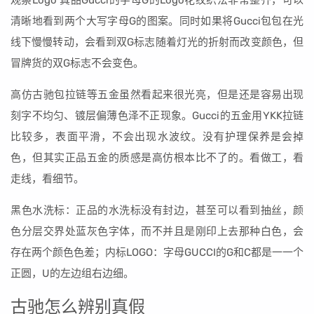
观察Logo 真品Gucci的字母G的Logo花纹织法非常整齐，可以
清晰地看到两个大写字母G的图案。同时如果将Gucci包包在光
线下慢慢转动，会看到双G标志随着灯光的折射而改变颜色，但
冒牌货的双G标志不会变色。
高仿古驰包拉链等五金虽然看起来很光亮，但是还是容易出现
刻字不均匀、镀层偏薄色泽不正现象。Gucci的五金用YKK拉链
比较多，表面平滑，不会出现水波纹。没有护理保养是会掉
色，但其实正品五金的质感是高仿根本比不了的。看做工，看
走线，看细节。
黑色水洗标：正品的水洗标没有封边，甚至可以看到抽丝，颜
色分层交界处蓝灰色字体，而不并且是刚印上去那种白色，会
存在两个颜色色差；内标LOGO：字母GUCCI的G和C都是一一个
正圆，U的左边组右边细。
古驰怎么辨别真假