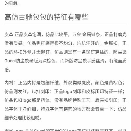
的见解。
高仿古驰包包的特征有哪些
皮革 正品皮革饱满，仿品比较平。五金 金属链条，正品打磨光
滑有质感。仿品则打磨得很不均匀，坑坑洼洼的。金属扣，正
品的环扣外侧并无铆钉。仿品则是有一条铆钉穿插的。防尘袋
Gucci防尘袋老版为深棕色，而新版防尘袋手感丝滑，有缎面质
感。
内衬：正品内衬是超细纤维，外观类似麂皮，颜色是黄棕色；
仿品则发红。包扣刻印：正品logo刻印和皮标压印特征一样；
仿品包扣logo都是粗体，没有品牌特殊工艺。肩带扣刻印：正
品字体干净纤细，特殊字体有横笔的地方都会着重一下；仿品
细节处理比较粗糙。