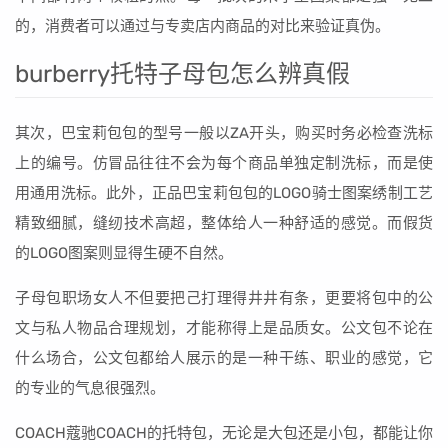
的，消费者可以通过与专卖店内商品的对比来验证真伪。
burberry托特子母包怎么辨真假
其次，巴宝莉包包的型号一般以ZA开头，购买时务必检查洗标
上的编号。仿冒品往往不会为每个商品单独定制洗标，而是使
用通用洗标。此外，正品巴宝莉包包的LOGO骑士图案绣制工艺
精致细腻，缝纫技术高超，整体给人一种舒适的感觉。而假货
的LOGO图案则显得生硬不自然。
子母包职场女人不但要把己打理得井井有条，更要将包中的公
文与私人物品合理规划，才能称得上是品质女。公文包不论在
什么场合，公文包都给人展示的是一种干练、职业的感觉，它
的专业的气息很强烈。
COACH蔻驰COACH的托特包，无论是大包还是小包，都能让你