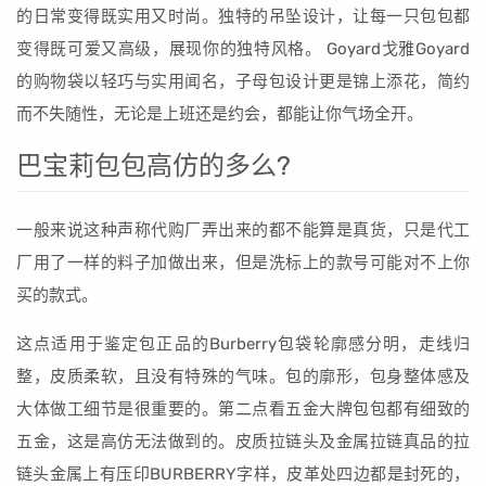
的日常变得既实用又时尚。独特的吊坠设计，让每一只包包都
变得既可爱又高级，展现你的独特风格。 Goyard戈雅Goyard
的购物袋以轻巧与实用闻名，子母包设计更是锦上添花，简约
而不失随性，无论是上班还是约会，都能让你气场全开。
巴宝莉包包高仿的多么?
一般来说这种声称代购厂弄出来的都不能算是真货，只是代工
厂用了一样的料子加做出来，但是洗标上的款号可能对不上你
买的款式。
这点适用于鉴定包正品的Burberry包袋轮廓感分明，走线归
整，皮质柔软，且没有特殊的气味。包的廓形，包身整体感及
大体做工细节是很重要的。第二点看五金大牌包包都有细致的
五金，这是高仿无法做到的。皮质拉链头及金属拉链真品的拉
链头金属上有压印BURBERRY字样，皮革处四边都是封死的，