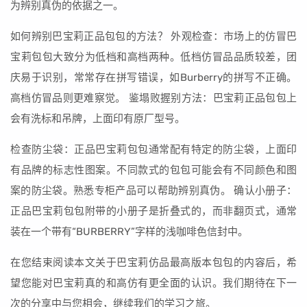
为辨别真伪的依据之一。
如何辨别巴宝莉正品包包的方法？ 外观检查：市场上的仿冒巴
宝莉包包大致分为低档和高档两种。低档仿冒品品质较差，团
庆易于识别，常常存在拼写错误，如Burberry的拼写不正确。
高档仿冒品则更难察觉。 鉴塌败握别方法：巴宝莉正品包包上
会有洗标和吊牌，上面印有原厂型号。
检查防尘袋：正品巴宝莉包包通常配有特定的防尘袋，上面印
有品牌的标志性图案。不同款式的包包可能会有不同颜色和图
案的防尘袋。熟悉专柜产品可以帮助辨别真伪。 确认小册子：
正品巴宝莉包包附带的小册子是折叠式的，而非翻页式，通常
装在一个带有“BURBERRY”字样的浅咖啡色信封中。
在您结束阅读本文关于巴宝莉仿品最高版本包包的内容后，希
望您能对巴宝莉真的和高仿有更全面的认识。我们期待在下一
次的分享中与您相会，继续我们的学习之旅。