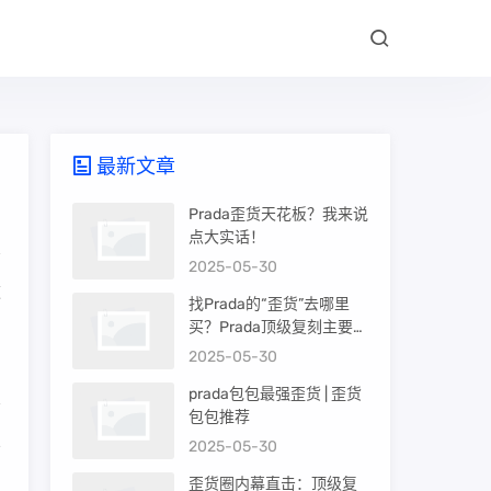
最新文章
Prada歪货天花板？我来说
点大实话！
2025-05-30
道
找Prada的“歪货”去哪里
买？Prada顶级复刻主要渠
道盘点
2025-05-30
prada包包最强歪货 | 歪货
包包推荐
巴
2025-05-30
。
歪货圈内幕直击：顶级复