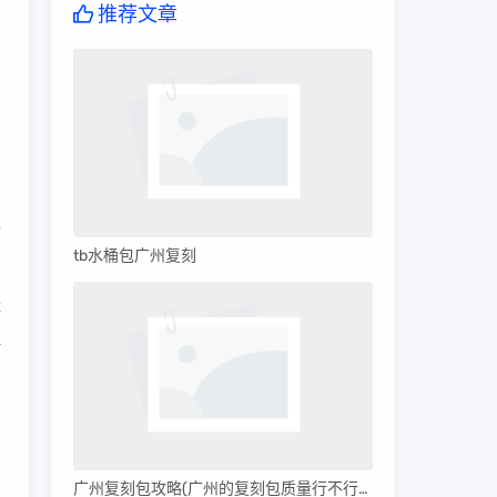
推荐文章
。
约
和
过
tb水桶包广州复刻
鞋
但
广州复刻包攻略(广州的复刻包质量行不行呀)