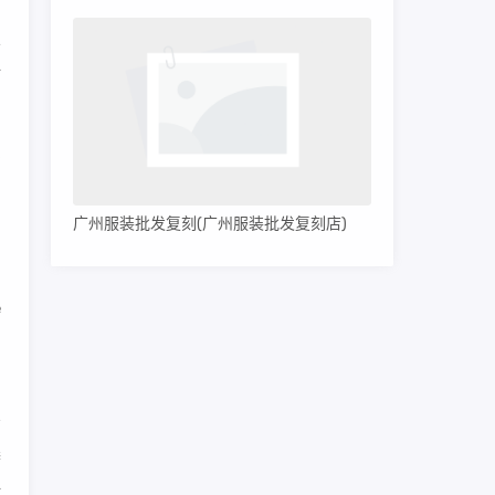
不
打
身
着
广州服装批发复刻(广州服装批发复刻店)
品
e
奢
时