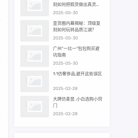
刻如何把假货做出真灵
魂？
2025-05-30
或
歪货圈内幕揭秘：顶级复
、
刻如何玩转品质江湖？
2025-05-30
广州“一比一”包包购买避
山
坑指南
次
2025-05-30
1:1仿奢侈品,避开这些误区
出
2025-02-28
利
大牌仿麦昆 ,小白选购小窍
门
2025-02-28
莉