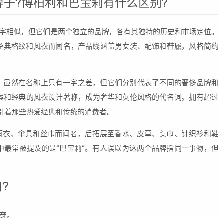
是什么牌子?博柏利和巴宝莉有什么区别?
）虽然名字相似，但它们是两个独立的品牌，各有其独特的历史和市场定位
其经典格纹和风衣而闻名，产品线涵盖男女装、配饰和鞋履，风格简
Veneta）虽然在名称上只有一字之差，但它们分别代表了不同的奢侈品牌
案和经典的风衣设计著称，成为奢华和英伦风格的代名词。拥有超
吸引着那些热爱经典和传统的消费者。
以其雨衣、伞具和丝巾而闻名，后拓展至香水、皮草、头巾、针织衫和
中最常被提及的是“巴宝莉”。有人误以为这两个品牌指同一事物，
?
穿。