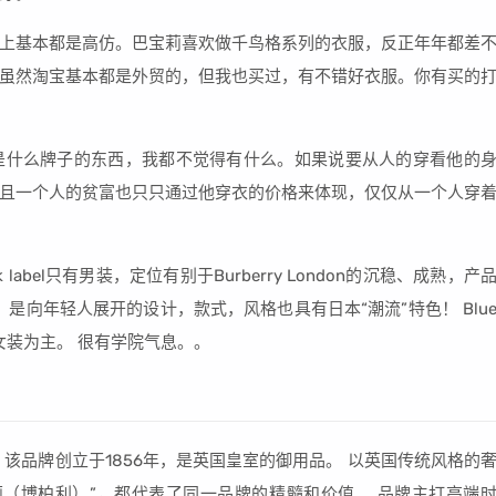
上基本都是高仿。巴宝莉喜欢做千鸟格系列的衣服，反正年年都差
虽然淘宝基本都是外贸的，但我也买过，有不错好衣服。你有买的
是什么牌子的东西，我都不觉得有什么。如果说要从人的穿看他的
且一个人的贫富也只只通过他穿衣的价格来体现，仅仅从一个人穿
k label只有男装，定位有别于Burberry London的沉稳、成熟，产
一点。是向年轻人展开的设计，款式，风格也具有日本“潮流”特色！ Blu
女装为主。 很有学院气息。。
该品牌创立于1856年，是英国皇室的御用品。 以英国传统风格的
“巴宝莉（博柏利）”，都代表了同一品牌的精髓和价值。 品牌主打高端