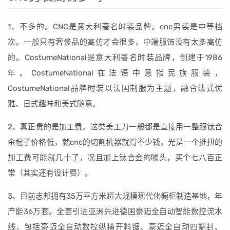
1、不多的。CNC是意大利著名时装品牌。cnc男装是中等档
次。一般只有奢侈品的高仿才会很多，中端服饰没有太多高仿
的。CostumeNational是意大利著名时装品牌，创建于1986
年。CostumeNational在法语中意指民族服装，
CostumeNational品牌时装以法国制服为主题，融合法式优
雅、日式趣味和美式随意。
2、真正贵的是加工费，这类美工刀一般都是直接用一整跟钛合
金棍子价格低，就cnc的切割机器就得不少钱，光是一个推扭的
加工费可能就几十了，况且加上钛合金的噱头，买个七八百正
常（其实还有设计费）。
3、目前志邦拥有35万平方米超大规模现代化橱柜制造基地，年
产能36万套。全套引进亚洲先进德国豪迈全自动智能数控流水
线，包括豪迈全自动数控纵横开料锯、豪迈全自动四端封、