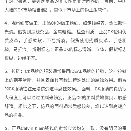
了这些渠道，要确定商品的真实性是非常困难的。目前，中国
大陆的CK市场相当混乱，类似于市场上的伪正版软件。
4、观察细节做工：正品CK的做工精细，如走线整齐、金属部件
光滑。假货则走线杂乱、金属粗糙。 检查材质：正品CK使用优
质皮革，手感柔软，不易折痕。假货使用劣质皮革，手感粗
糙，易折痕。 辨别标志：正品CK的标志清晰、立体，假货标志
模糊、边缘不齐。
5、拉链：CK品牌的服装通常采用IDEAL品牌的拉链，这些拉链
上的刻字清晰，并且表面具有经过特殊处理的腐蚀效果。假冒
的CK服装往往无法仿造这种腐蚀效果。 面料：CK服装的真伪很
大程度上可以通过面料来辨别。正品CK的面料质地优良，触感
舒适。相比之下，仿品的面料通常质感较差，难以达到高端产
品的标准。
6、正品Calvin Klein钱包的走线应该均匀一致，没有明显的歪