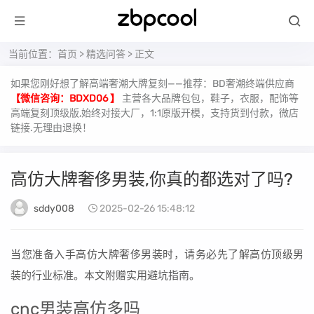
当前位置：
首页
>
精选问答
> 正文
如果您刚好想了解高端奢潮大牌复刻——推荐：BD奢潮终端供应商
【微信咨询：BDXD06 】
主营各大品牌包包，鞋子，衣服，配饰等
高端复刻顶级版,始终对接大厂，1:1原版开模，支持货到付款，微店
链接.无理由退换！
高仿大牌奢侈男装,你真的都选对了吗?
sddy008
2025-02-26 15:48:12
当您准备入手高仿大牌奢侈男装时，请务必先了解高仿顶级男
装的行业标准。本文附赠实用避坑指南。
cnc男装高仿多吗