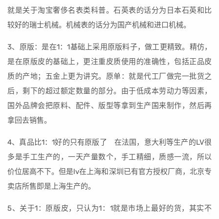
就是关于淘宝奢侈名表类科普。石英表的话分为日本石英和比
较好的瑞士机械。机械表的话分为国产机械和进口机械。
3、原版：是在1：1基础上采用原版料子，做工更精致。精仿，
是在原版皮的基础上，更注重皮质使用的准确性，包括正品皮
质的产地；五金上更为讲究。原单：就是代工厂做完一批货之
后，剩下的超过额定数量的部分。由于低成本劳动力等因素，
国外品牌会把原料、配件、版型等拿到生产国来制作，然后再
拿回去销售。
4、真品比1：1好的只有原版了 在法国，意大利等生产的LV很
多是手工生产的，一天产量数个，手工精细，质感一流，所以
价位居高不下。但是lv在上海和深圳已有官方授权厂商，北京专
卖店所售即是上海生产的。
5、关于1：原版皮，只认为1：1就是市场上最好的货，其实不