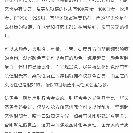
仔细看可以发现正品蒂芙尼项链的制作工艺都比较精致，看起
来也更有质感。蒂芙尼项链的材质有18K黄金，18K白金，玫瑰
金，PT950，925银，有些还镶嵌精美钻石。而这些无论是什
么材质的项链，在抛光和打磨上都是相当精细，没有尖锐的棱
角。
可以从颜色、柔韧性、重量、声音、硬度等方面辨别纯银项链
的真假。观察颜色首先可以看它的颜色，纯度越高，颜色就越
洁白，但很容易被氧化，而呈现黑色，尽管被氧化过色泽有些
黑但很光亮。柔韧性真正的纯银项链不仅颜色白亮，而且它的
柔韧性也是很好的，而假的银项链柔韧性就会差很多。
仿黄金一般是用铜锌合金做的。铜锌合金的光泽甚至比一些天
然黄金还要好，仅从视觉方面来讲完全可以以假乱真。鉴别起
来也很简单，咬一口就知道真假，如果有牙印那就是真黄金，
否则就是假黄金。这其中的涉及晶体化学原理：金元素的单质