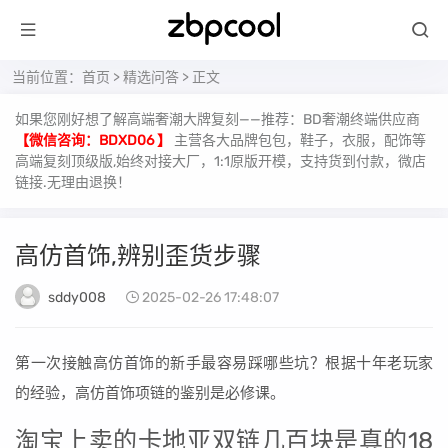
当前位置：
首页
>
精选问答
> 正文
如果您刚好想了解高端奢潮大牌复刻——推荐：BD奢潮终端供应商
【微信咨询：BDXD06 】
主营各大品牌包包，鞋子，衣服，配饰等
高端复刻顶级版,始终对接大厂，1:1原版开模，支持货到付款，微店
链接.无理由退换！
高仿首饰,辨别歪货步骤
sddy008
2025-02-26 17:48:07
第一次接触高仿首饰的新手最容易踩哪些坑？根据十年老玩家
的经验，高仿首饰项链的鉴别是必修课。
淘宝上卖的卡地亚双链几百块是真的18