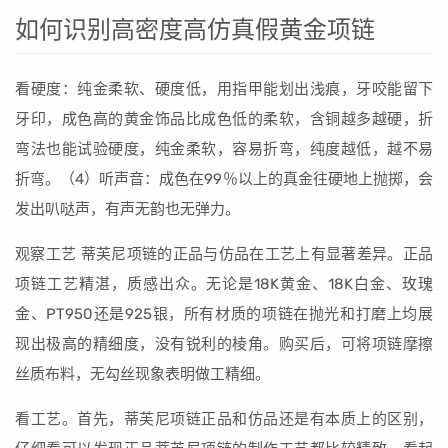
如何识别高密度高仿真假黄金项链
看硬度：纯金柔软、硬度低，用指甲能划出浅痕，牙咬能留下
牙印，成色高的黄金饰品比成色低的柔软，含铜越多越硬，折
弯法也能试验硬度，纯金柔软，容易折弯，纯度越低，越不易
折弯。（4）听声音：成色在99％以上的真金往硬地上抛掷，会
发出叭哒声，有声无韵也无弹力。
观察工艺 蒂芙尼项链的正品与仿品在工艺上有显著差异。正品
项链工艺精湛，质感出众。无论是18K黄金、18K白金、玫瑰
金、PT950还是925银，所有材质的项链在抛光和打磨上均展
现出极高的精细度，没有锐利的棱角。购买后，可将项链摩擦
丝质布料，无勾丝现象表明做工精细。
看工艺。首先，蒂芙尼项链正品和仿品还是有本质上的区别，