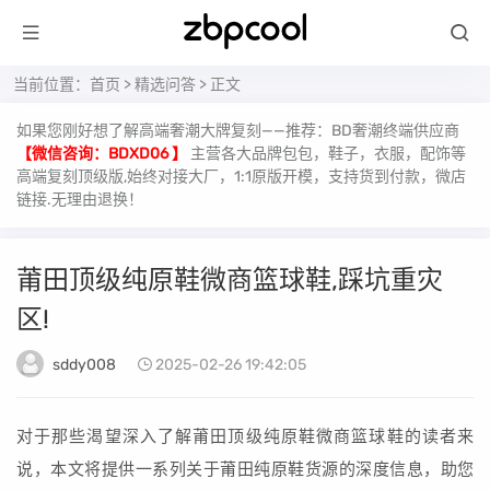
当前位置：
首页
>
精选问答
> 正文
如果您刚好想了解高端奢潮大牌复刻——推荐：BD奢潮终端供应商
【微信咨询：BDXD06 】
主营各大品牌包包，鞋子，衣服，配饰等
高端复刻顶级版,始终对接大厂，1:1原版开模，支持货到付款，微店
链接.无理由退换！
莆田顶级纯原鞋微商篮球鞋,踩坑重灾
区!
sddy008
2025-02-26 19:42:05
对于那些渴望深入了解莆田顶级纯原鞋微商篮球鞋的读者来
说，本文将提供一系列关于莆田纯原鞋货源的深度信息，助您