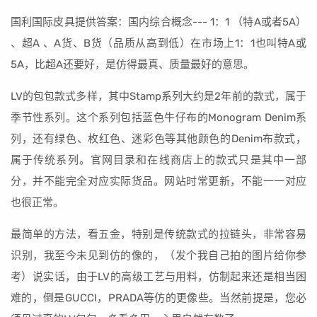
国利国际皮具提供答案：国内综合概念--- 1：1 （特A或者5A）
、超A 、A货、B货（品质从高到低）在市场上1：1也叫特A或
5A，比超A还要好，是仿得最真、质量最好的意思。
LV的包包款式多样，其中Stamp系列大约是2年前的款式，属于
季节性系列。这个系列包括蓝色牛仔布的Monogram Denim系
列，还有绿色、枚红色、迷彩色等其他颜色的Denim布款式，
属于传统系列。官网目录和在线商店上的款式只是其中一部
分，并不能完全对应实际货品。网站时常更新，不能一一对应
也很正常。
最简单的方法，看五金，特别是传统款式的拉链头，非常容易
识别，我至今未见到仿的像的，（发个我自己拍的图片给你参
考）说实话，由于LV的高级工艺与用料，仿制起来还是相当困
难的，倒是GUCCI，PRADA等仿的更像些。当然前提是，您必