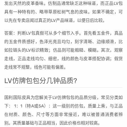
发出天然的皮革香味。仿制品通常缺乏这种味道，而正品LV包
具有一种特有的、略带草原松树气息的皮味。如果不确定，可
以先在专卖店闻过真正的LV产品味道，以便日后比较。
答案：判断LV包真假可从多个细节入手。首先看五金件，真品
的五金件质感好，色泽光亮且均匀，刻字清晰、边缘顺滑，比
如拉链头的LV标识精致；仿品则可能粗糙、模糊。其次，观察
走线，正品走线均匀、细密，线的颜色与皮革搭配协调；假货
走线常不规整，线色可能有偏差。
LV仿牌包包分几钟品质?
国利国际皮具为您解关于LV仿牌包包的品质分级，常见分类如
下： 1：1（特A或5A）：这一级别的仿包，质量上乘，与正品
在材质、颜色、尺寸等方面非常接近，难以被普通消费者辨
别。其质量基础与正品相当，因此价格也相对较高。