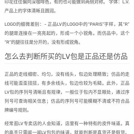
印花往往偏向深咖啡色，有的也可能做到两侧对称。 字体：L.V.
产品上的字体清晰且圆润。
LOGO的细微差别：- 正品LV的LOGO中的“PARIS”字样，其“R”
的腿是连接在一亮亮起的，形成一个小锐角。而仿品中，这个
“R”的腿往往是分开的，没有形成锐角。
怎么去判断所买的LV包是正品还是仿品
正品的走线细密、均匀，没有线头，包边处理精致；仿品的走
线可能歪歪扭扭，有多余线头，包边也较为毛糙。此外，正品
LV包的序列号清晰且有规律，一般位于包内不显眼处，通过序
列号可查询相关信息；仿品的序列号可能模糊不清或不符合品
牌编号规则。
经常逛LV专卖店的人会知道，店里有一种特有的皮件味道。真
的高手只需闻一闻LV包包的味道，就能判断是真货还是假货。