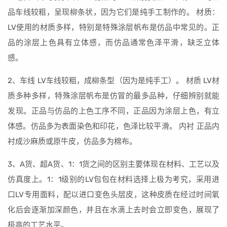
品车线较粗，呈现柳条状，因为它们是纯手工制作的。 材质：
LV使用的材质多样，特别是特殊涂层帆布是仿品中常见的。正
品的涂层上色具有立体感，而仿品通常色泽平滑，缺乏立体
感。
2、车线 LV车线较粗，成柳条型（因为是纯手工）。 材质 LV材
质多种多样，特殊涂层帆布是仿冒的最多品种，仔细辨别就能
发现。正品与仿品的上色工序不同，正品因为涂层上色，有立
体感。仿品多为表面染色和印花，色泽比较平滑。 内衬 正品内
衬成沙麻质或原牛皮，仿品多为棉布。
3、A货、超A货、1：1货之间的区别主要体现在材料、工艺以及
仿真度上。1：1级别的LV包包在材料选择上极为考究，采用进
口LV专用面料，配以进口变色头层皮，这种皮质在经过时间氧
化后会逐渐加深颜色，并且在水滴上去时会立即变色，展现了
极高的工艺水平。