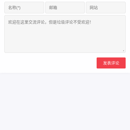
Copyright Your WebSite.Some Rights Reserved.
浙icp备2023000866号
Powered:
Z-BlogPHP
Themes:
ZBPcool