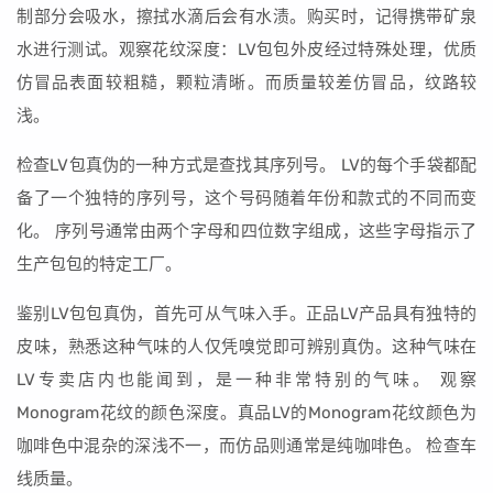
制部分会吸水，擦拭水滴后会有水渍。购买时，记得携带矿泉
水进行测试。观察花纹深度：LV包包外皮经过特殊处理，优质
仿冒品表面较粗糙，颗粒清晰。而质量较差仿冒品，纹路较
浅。
检查LV包真伪的一种方式是查找其序列号。 LV的每个手袋都配
备了一个独特的序列号，这个号码随着年份和款式的不同而变
化。 序列号通常由两个字母和四位数字组成，这些字母指示了
生产包包的特定工厂。
鉴别LV包包真伪，首先可从气味入手。正品LV产品具有独特的
皮味，熟悉这种气味的人仅凭嗅觉即可辨别真伪。这种气味在
LV专卖店内也能闻到，是一种非常特别的气味。 观察
Monogram花纹的颜色深度。真品LV的Monogram花纹颜色为
咖啡色中混杂的深浅不一，而仿品则通常是纯咖啡色。 检查车
线质量。