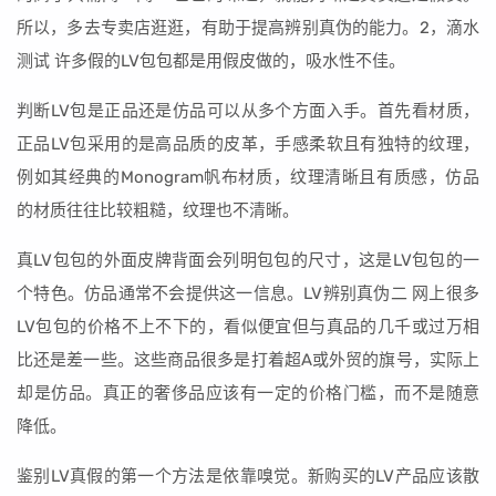
所以，多去专卖店逛逛，有助于提高辨别真伪的能力。2，滴水
测试 许多假的LV包包都是用假皮做的，吸水性不佳。
判断LV包是正品还是仿品可以从多个方面入手。首先看材质，
正品LV包采用的是高品质的皮革，手感柔软且有独特的纹理，
例如其经典的Monogram帆布材质，纹理清晰且有质感，仿品
的材质往往比较粗糙，纹理也不清晰。
真LV包包的外面皮牌背面会列明包包的尺寸，这是LV包包的一
个特色。仿品通常不会提供这一信息。LV辨别真伪二 网上很多
LV包包的价格不上不下的，看似便宜但与真品的几千或过万相
比还是差一些。这些商品很多是打着超A或外贸的旗号，实际上
却是仿品。真正的奢侈品应该有一定的价格门槛，而不是随意
降低。
鉴别LV真假的第一个方法是依靠嗅觉。新购买的LV产品应该散