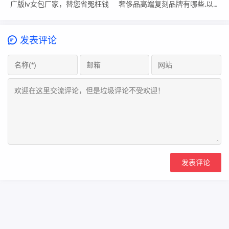
广版lv女包厂家，替您省冤枉钱
奢侈品高端复刻品牌有哪些,以假乱真太离谱了吧!
发表评论