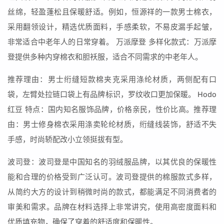
丝绵，轻盈蓬松且保暖舒适。例如，恒源祥的一款男士棉衣，
采用翻领设计，精选优质面料，手感柔软，不易皮漏手起皱，
非常适合中老年人的日常穿着。 万派摩登 多样化款式：万派摩
登提供多种内穿棉衣和胆袄服，适合不同需求的中老年人。
推荐理由：男士绗缝短款棉夹克采用涤纶材质，两侧配有口
袋，左臂处拉链口袋上有品牌标识，罗纹收口更加保暖。 Hodo
红豆 特点：国内知名服饰品牌，价格亲民，性价比高。推荐理
由：男士修身棉衣采用涤卖轮纶材质，绗缝线装饰，舒适不失
手感，时尚轿配改小立领挺拔有型。
波司登：波司登是中国知名的羽绒服品牌，以其优良的保暖性
能和合理的价格受到广泛认可。波司登提供的棉服款式多样，
从简约大方的设计到稍微时尚的款式，都能满足不同消费者的
审美和需求。品牌在材料选择上非常讲究，使用高密度面料和
优质填充物，确保了穿着的舒适度和保暖性。