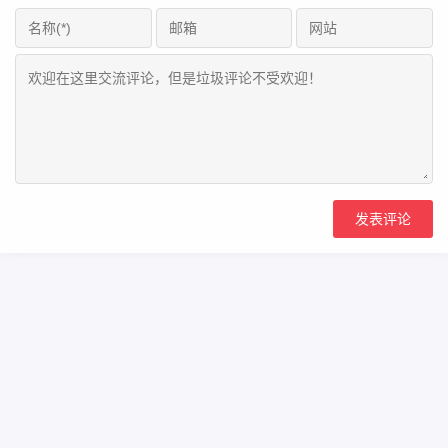
Copyright Your WebSite.Some Rights Reserved.
浙icp备2023000866号
Powered:
Z-BlogPHP
Themes:
ZBPcool