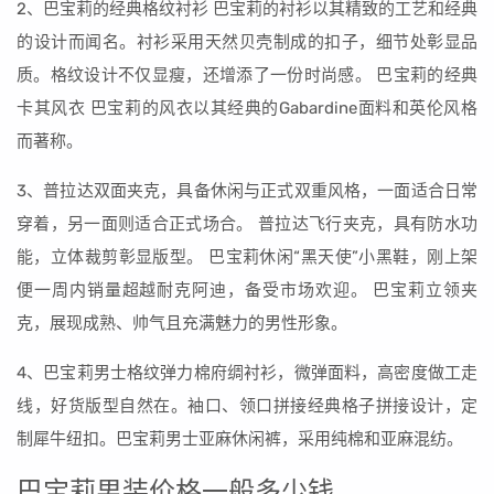
2、巴宝莉的经典格纹衬衫 巴宝莉的衬衫以其精致的工艺和经典
的设计而闻名。衬衫采用天然贝壳制成的扣子，细节处彰显品
质。格纹设计不仅显瘦，还增添了一份时尚感。 巴宝莉的经典
卡其风衣 巴宝莉的风衣以其经典的Gabardine面料和英伦风格
而著称。
3、普拉达双面夹克，具备休闲与正式双重风格，一面适合日常
穿着，另一面则适合正式场合。 普拉达飞行夹克，具有防水功
能，立体裁剪彰显版型。 巴宝莉休闲“黑天使”小黑鞋，刚上架
便一周内销量超越耐克阿迪，备受市场欢迎。 巴宝莉立领夹
克，展现成熟、帅气且充满魅力的男性形象。
4、巴宝莉男士格纹弹力棉府绸衬衫，微弹面料，高密度做工走
线，好货版型自然在。袖口、领口拼接经典格子拼接设计，定
制犀牛纽扣。巴宝莉男士亚麻休闲裤，采用纯棉和亚麻混纺。
巴宝莉男装价格一般多少钱