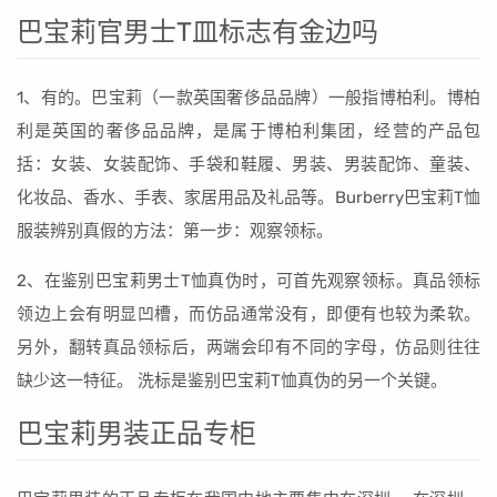
巴宝莉官男士T皿标志有金边吗
1、有的。巴宝莉（一款英国奢侈品品牌）一般指博柏利。博柏
利是英国的奢侈品品牌，是属于博柏利集团，经营的产品包
括：女装、女装配饰、手袋和鞋履、男装、男装配饰、童装、
化妆品、香水、手表、家居用品及礼品等。Burberry巴宝莉T恤
服装辨别真假的方法：第一步：观察领标。
2、在鉴别巴宝莉男士T恤真伪时，可首先观察领标。真品领标
领边上会有明显凹槽，而仿品通常没有，即便有也较为柔软。
另外，翻转真品领标后，两端会印有不同的字母，仿品则往往
缺少这一特征。 洗标是鉴别巴宝莉T恤真伪的另一个关键。
巴宝莉男装正品专柜