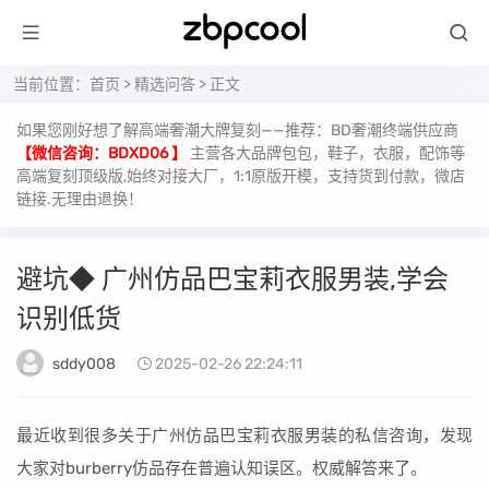
当前位置：
首页
>
精选问答
> 正文
如果您刚好想了解高端奢潮大牌复刻——推荐：BD奢潮终端供应商
【微信咨询：BDXD06 】
主营各大品牌包包，鞋子，衣服，配饰等
高端复刻顶级版,始终对接大厂，1:1原版开模，支持货到付款，微店
链接.无理由退换！
避坑◆ 广州仿品巴宝莉衣服男装,学会
识别低货
sddy008
2025-02-26 22:24:11
最近收到很多关于广州仿品巴宝莉衣服男装的私信咨询，发现
大家对burberry仿品存在普遍认知误区。权威解答来了。