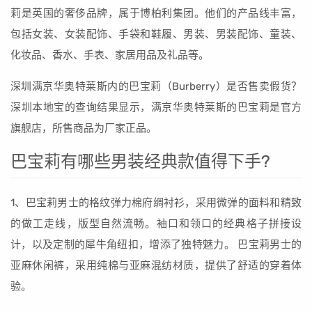
莉是英国的奢侈品牌，属于博柏利集团。他们的产品线丰富，
包括女装、女装配饰、手袋和鞋履、男装、男装配饰、童装、
化妆品、香水、手表、家居用品及礼品等。
深圳满京华奥特莱斯内的巴宝莉（Burberry）是否售卖假货？
深圳本地宝的查询结果显示，满京华奥特莱斯的巴宝莉是官方
旗舰店，所售商品为厂家正品。
巴宝莉有哪些男装经典款值得下手?
1、巴宝莉男士的格纹弹力棉府绸衬衫，采用微弹的面料和精致
的做工走线，版型自然流畅。袖口和领口的经典格子拼接设
计，以及定制的犀牛角纽扣，增添了独特魅力。 巴宝莉男士的
亚麻休闲裤，采用纯棉与亚麻混纺材质，提供了舒适的穿着体
验。