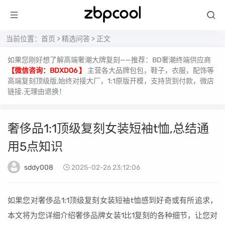
当前位置：
首页
>
精选问答
> 正文
如果您刚好想了解高端奢潮大牌复刻——推荐：BD奢潮终端供应商
【微信咨询：BDXD06 】
主营各大品牌包包，鞋子，衣服，配饰等
高端复刻顶级版,始终对接大厂，1:1原版开模，支持货到付款，微店
链接.无理由退换！
奢侈品1:1顶级复刻女装短袖t恤,总结通
用5点知识
sddy008
2025-02-26 23:12:06
如果您对奢侈品1:1顶级复刻女装短袖t恤感到好奇或有所追求，
本文将为您详细介绍奢侈品牌女装1比1复刻的各种细节，让您对