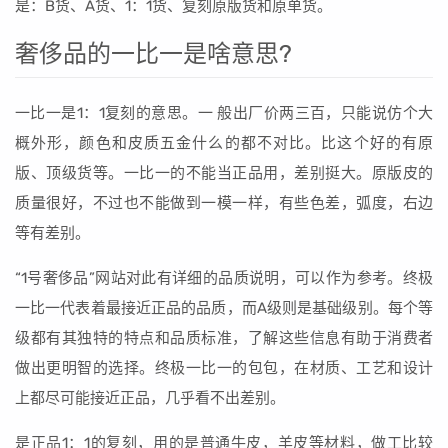
是：B货、A货、1：1货、复刻原版货和原单货。
奢侈品的一比一是啥意思?
一比一是1：1复刻的意思。一 般出厂价两三百，只能说仿个大
概外形，颜色和皮质五金什么的都不对比。比这个好的有原
版、顶级货等。一比一的不能当正品用，差别挺大。原版皮的
质量很好，不过也不能做到一模一样，有些色差，弧度，右边
等有差别。
“1号奢侈品”网站对此有详细的品质说明，可以作为参考。终极
一比一代表着最接近正品的品质，而A级则是基础级别。每个等
级都有其独特的特点和品质标准，了解这些信息有助于消费者
做出更明智的选择。终极一比一的包包，在材质、工艺和设计
上都尽可能接近正品，几乎看不出差别。
是正品1：1的复刻，用的是普通牛皮，羊皮等材料，做工比较