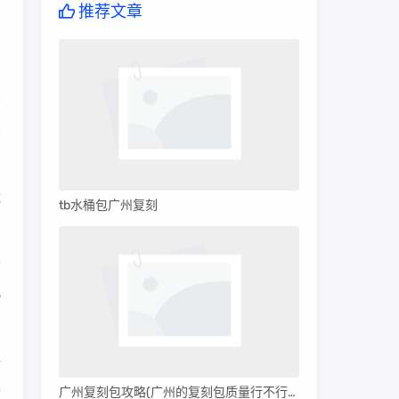
推荐文章
权
不
成
tb水桶包广州复刻
质
观
牌
型
广州复刻包攻略(广州的复刻包质量行不行呀)