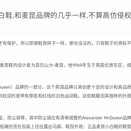
小白鞋,和麦昆品牌的几乎一样,不算高仿侵
才有保护。所以即使鞋款样子一样，那也没法的。只有鞋子的商标
麦昆鞋的设计者为亚历山大·麦昆，他1969年生于英国伦敦东区，
 McQueen）品牌的一部分，这个英国品牌以其创意十足的设计和高品
到欢迎的是带有厚底和红线的白色运动鞋。这些鞋履因其独特的外
尘袋等，其中防尘袋应有清晰规整的Alexander McQueen品
低端仿货在包装上往往露出马脚。鞋型外观：正品麦昆小白鞋的鞋