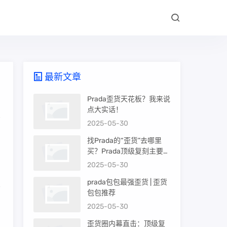
最新文章
Prada歪货天花板？我来说
点大实话！
2025-05-30
别
找Prada的“歪货”去哪里
买？Prada顶级复刻主要渠
道盘点
2025-05-30
prada包包最强歪货 | 歪货
包包推荐
，
2025-05-30
歪货圈内幕直击：顶级复