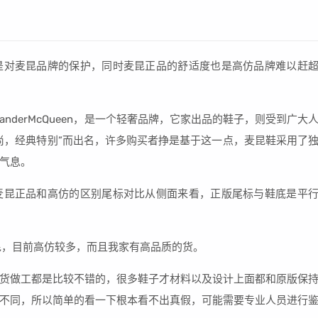
是对麦昆品牌的保护，同时麦昆正品的舒适度也是高仿品牌难以赶
nderMcQueen，是一个轻奢品牌，它家出品的鞋子，则受到广大
尚，经典特别”而出名，许多购买者挣是基于这一点，麦昆鞋采用了
气息。
麦昆正品和高仿的区别尾标对比从侧面来看，正版尾标与鞋底是平
山大麦昆，目前高仿较多，而且我家有高品质的货。
货做工都是比较不错的，很多鞋子才材料以及设计上面都和原版保
不同，所以简单的看一下根本看不出真假，可能需要专业人员进行