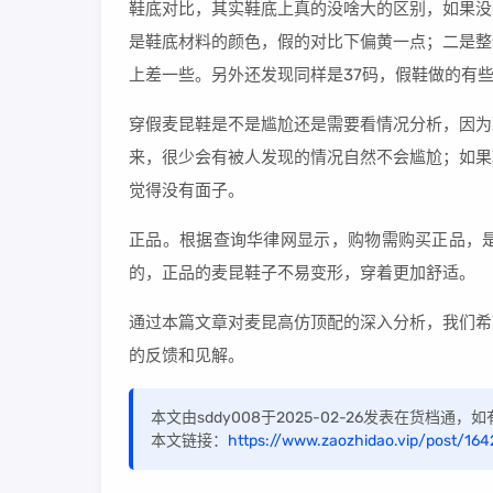
鞋底对比，其实鞋底上真的没啥大的区别，如果没
是鞋底材料的颜色，假的对比下偏黄一点；二是整
上差一些。另外还发现同样是37码，假鞋做的有
穿假麦昆鞋是不是尴尬还是需要看情况分析，因为
来，很少会有被人发现的情况自然不会尴尬；如果
觉得没有面子。
正品。根据查询华律网显示，购物需购买正品，
的，正品的麦昆鞋子不易变形，穿着更加舒适。
通过本篇文章对麦昆高仿顶配的深入分析，我们希
的反馈和见解。
本文由sddy008于2025-02-26发表在货档通
本文链接：
https://www.zaozhidao.vip/post/164