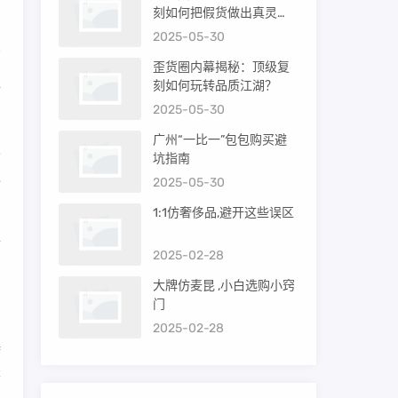
刻如何把假货做出真灵
魂？
2025-05-30
歪货圈内幕揭秘：顶级复
超
刻如何玩转品质江湖？
2025-05-30
广州“一比一”包包购买避
人
坑指南
独
2025-05-30
1:1仿奢侈品,避开这些误区
行
2025-02-28
大牌仿麦昆 ,小白选购小窍
门
2025-02-28
持
鉴