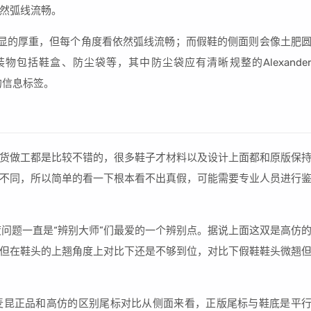
然弧线流畅。
显的厚重，但每个角度看依然弧线流畅；而假鞋的侧面则会像土肥
包括鞋盒、防尘袋等，其中防尘袋应有清晰规整的Alexande
的信息标签。
货做工都是比较不错的，很多鞋子才材料以及设计上面都和原版保
不同，所以简单的看一下根本看不出真假，可能需要专业人员进行
角度问题一直是“辨别大师”们最爱的一个辨别点。据说上面这双是高仿
但在鞋头的上翘角度上对比下还是不够到位，对比下假鞋鞋头微翘
麦昆正品和高仿的区别尾标对比从侧面来看，正版尾标与鞋底是平