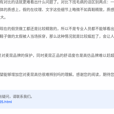
有对比的话就更难看出什么问题了。对比下找毛病的话区别两点：
体的质感上，假的在纹理、文字这些细节上略微不如真鞋精致，质
些大。
现在的假货做工都还是比较精致的，所以不是专业人员都不能够看
鞋子做的太假被人当场拆穿，那么这种情况就是比较尴尬了，会让
是对麦昆品牌的保护，同时麦昆正品的舒适度也是高仿品牌难以赶
望能够增加您对麦昆高仿很难辨别吗的理解。感谢您的阅读，期待
，如有疑问，请联系我们。
25.html