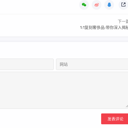
下一
1:1复刻奢侈品:带你深入揭